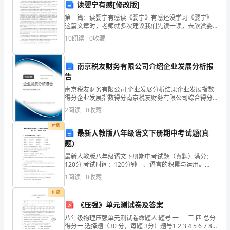
读婴宁有感[修改版]
衷
第一篇：读婴宁有感读《婴宁》有感还没学习《婴宁》
这篇文章时，老师就多次建议我们先读一读，去欣赏婴
心
宁这个可爱的人物形象，去体会作者写这篇文章的用
10
阅读
0
收藏
意。老师是带着极深的感情说的，想必她是挺喜欢这篇
的
文章的。于
南京税友财务有限公司介绍企业发展分析报
感
告
谢！
南京税友财务有限公司 企业发展分析结果企业发展指数
得分企业发展指数得分南京税友财务有限公司综合得分
说明：企业发展指数根据企业规模、企业创新、企业风
2
阅读
0
收藏
险、企业活力四个维度对企业发展情况进行评价。该企
我
业的
付费
最新人教版八年级语文下册期中考试题(真
的
题)
孩
最新人教版八年级语文下册期中考试题（真题）满分：
120分 考试时间：120分钟一、语言的积累与运用。
（35分）1、下列词语中的字形和加点字的注音都有误的
子
1
阅读
0
收藏
一项是( )A．畸形(jī)
xx
付费
《压强》单元测试卷及答案
是
八年级物理压强单元测试卷命题人:题号 一 二 三 四 总分
得分一.选择题（30 分，每题 3分）题号1 2 3 4 5 6 7 8 9