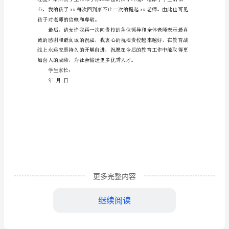
学
校
的
感
谢
信
作
文
才。
尊
敬
更多完整内容
的
继续阅读
学
校
孩子对老师的信赖和尊敬。