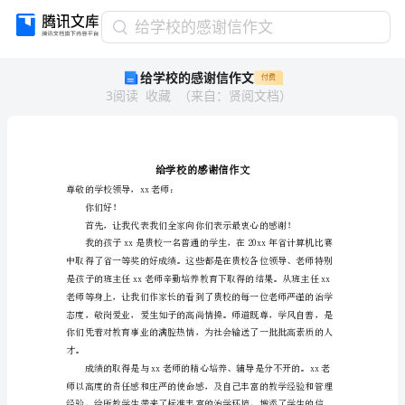
给
给学校的感谢信作文
学
给学校的感谢信作文
付费
校
3
阅读
收藏
（
来自
：
贤阅文档
）
的
感
谢
信
作
文
尊敬的学校领导，xx老师：
你们好！
给