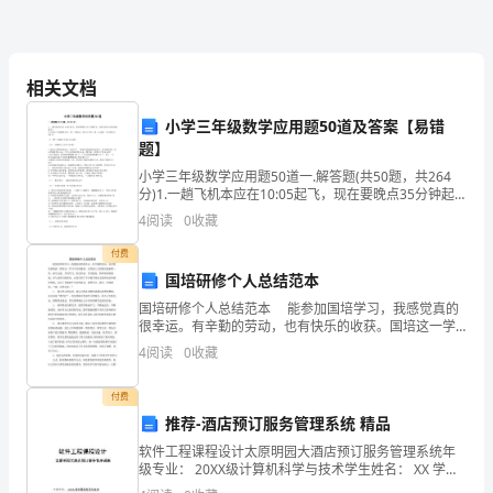
领
导，
相关文档
xx
小学三年级数学应用题50道及答案【易错
老
题】
师：
小学三年级数学应用题50道一.解答题(共50题，共264
分)1.一趟飞机本应在10:05起飞，现在要晚点35分钟起
学生家长：
飞，这架飞机什么时候能起飞？2.用800个鸡蛋孵小鸡，
4
阅读
0
收藏
第一天孵出了268只小鸡，第二天
年月日
你
付费
国培研修个人总结范本
们
国培研修个人总结范本 能参加国培学习，我感觉真的
好！
很幸运。有辛勤的劳动，也有快乐的收获。国培这一学
习平台的铺设，让四面八方的我们能相聚一堂，相互交
4
阅读
0
收藏
流，共同学习，取长补短，共同提高，聆听智者的教
诲，参
首
付费
推荐-酒店预订服务管理系统 精品
先，
软件工程课程设计太原明园大酒店预订服务管理系统年
级专业： 20XX级计算机科学与技术学生姓名： XX 学
让
号： 20XX目 录 T