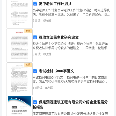
业
高中老师工作计划_5
高中老师工作计划高中老师工作计划(15篇) 时间过得真
面
快，总在不经意间流逝，又迎来了一个全新的起点，该
为自己下阶段的学习制定一个计划了。你所接触过的计
临
6
阅读
0
收藏
划都是什么样子的呢？下面是小编帮大家整理的高
了
付费
税收立法民主化研究论文
许
五、改进措施
税收立法民主化研究论文 摘要：税收立法民主化是近年
多
来税收法律学界讨论较多的话题之一，围绕此一论题学
者们就如何实现税收立法民主化以及实现税收立法民主
3
阅读
0
收藏
化的原则与价值展开了广泛的讨论，本文认为对其条件
挑
付费
战，
考试检讨书800字范文
包
考试检讨书800字范文 检讨书是一种常用的日常应用
六、总结
文，怎么写检讨书呢?为大家带来的是考试检讨书800字
括
范文，欢迎参考。 尊敬的老师： 您好! 我怀着愧
11
阅读
0
收藏
疚的心情,写下这份检查.以向您表示我
市
保定润茂建筑工程有限公司介绍企业发展分
场
析报告
竞
保定润茂建筑工程有限公司 企业发展分析结果企业发展