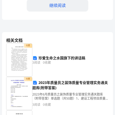
作
继续阅读
总
结
三、工作过程中的挑战
一、
工
相关文档
作
付费
背
珍爱生命之水国旗下的讲话稿
知识和技能，以应对市场的
3
阅读
0
收藏
景
2024
付费
年，
2023年质量员之装饰质量专业管理实务通关
题库(附带答案)
保
2023年6月质量员之装饰质量专业管理实务通关题库
（附带答案）单选题（共50题）1、建设工程项目质量控
险
制体系，一般形成（）的结构形态，这是 由其实施任务
3
阅读
0
收藏
的委托方式和合同结构所决定的。A.全方位、多单
四、经验与收获
行