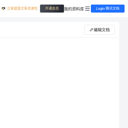
立享超值文库资源包
我的资料库
开通会员
Login 腾讯文档
编辑文档