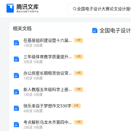
全
国
相关文档
全国电子设计
电
在基层组织建设暨十六届科技之冬科普活动动员大会上的讲话[修改版]
付费
子
1
阅读
0
收藏
三年级体育教学质量提升的思考与实践
设
付费
3
阅读
0
收藏
计
办公房屋长期租赁协议常用版（四篇）
付费
1
阅读
0
收藏
大
新人教版五年级科学上册第一次月考考试题下载
付费
1
阅读
0
收藏
摘要：
赛
快乐来自于梦想作文530字
付费
论
4
阅读
0
收藏
关键词：
考点解析乌龙木齐第四中学物理八年级下册期末考试重点解析练习题（含答案详解）
付费
文
2
阅读
0
收藏