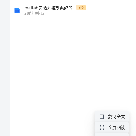
设
matlab实验九控制系统的PI校正设计及仿真
付费
2
阅读
0
收藏
计
报
告
论
文
模
板
复制全文
大
全屏阅读