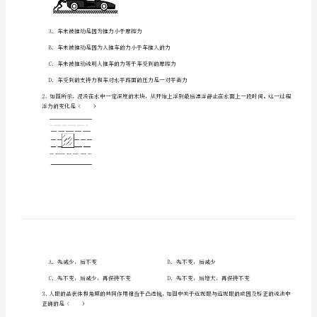
学
物
理
八
年
一、单选题（10小题，每小题2分，共计20分）
级
下
列说法中正确的是（）
册
期
末