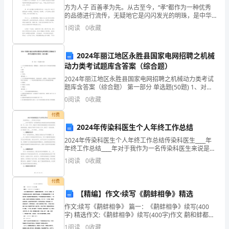
A．甲为近视眼，可佩戴凹透镜矫正
方为人子 百善孝为先。从古至今，“孝”都作为一种优秀
八
的品德进行流传，无疑地它是闪闪发光的明珠，是中华
B．甲为远视眼，可佩戴凸透镜矫正
传统文化的精髓。 《孝经》中曾说过：“夫孝，德之本
1
阅读
0
收藏
年
也，教之所由生也。”可见孝在人们心
C．乙为近视眼，可佩戴凸透镜矫正
级
2024年丽江地区永胜县国家电网招聘之机械
动力类考试题库含答案（综合题）
D．乙为远视眼，可佩戴凹透镜矫正
下
2024年丽江地区永胜县国家电网招聘之机械动力类考试
册
题库含答案（综合题） 第一部分 单选题(50题) 1、对于
齿数相同的齿轮，模数越大，齿轮的几何尺寸和齿轮的
0
阅读
0
收藏
p、p、p，它们的大小关系是（）
期
承载能力( )。A.越大B.越小
ABC
付费
末
2024年传染科医生个人年终工作总结
考
2024年传染科医生个人年终工作总结传染科医生____年
年终工作总结____年对于我作为一名传染科医生来说是充
试
实而且具有挑战的一年。在这一年中，我面对了新的传
1
阅读
0
收藏
染病疫情以及其他各种传染病的挑战。我通过不
单
付费
元
【精编】作文ۥ续写《鹬蚌相争》精选
作文:续写《鹬蚌相争》 篇一：《鹬蚌相争》续写(400
测
字) 精选作文:《鹬蚌相争》续写(400字)作文 鹬和蚌都被
渔夫给抓住了，他俩都觉得特别内疚。 鹬对蚌说：都怪
1
阅读
0
收藏