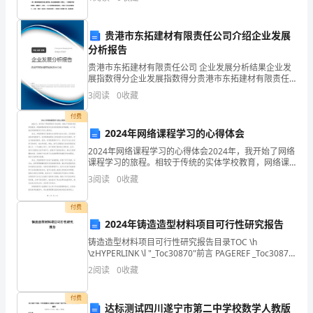
试
我，我不应该和你斗来斗去的，假设我
考
贵港市东拓建材有限责任公司介绍企业发展
试
分析报告
贵港市东拓建材有限责任公司 企业发展分析结果企业发
时
展指数得分企业发展指数得分贵港市东拓建材有限责任
公司综合得分说明：企业发展指数根据企业规模、企业
间：
3
阅读
0
收藏
创新、企业风险、企业活力四个维度对企业发展情况进
行评
90
付费
2024年网络课程学习的心得体会
分
2024年网络课程学习的心得体会2024年，我开始了网络
课程学习的旅程。相较于传统的实体学校教育，网络课
钟；
程的舒适和灵活性使我感到非常满意。以下是我在网络
3
阅读
0
收藏
课程学习中的心得体会。首先，网络课程学习能够充分
命
付费
题
2024年铸造造型材料项目可行性研究报告
人：
铸造造型材料项目可行性研究报告目录TOC \h
\zHYPERLINK \l "_Toc30870"前言 PAGEREF _Toc30870
教
\h 3HYPERLINK \l "_Toc8632"
2
阅读
0
收藏
研
付费
达标测试四川遂宁市第二中学校数学人教版