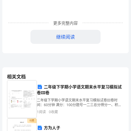
解
版）
更多完整内容
湖
南
继续阅读
张
家
界
相关文档
民
正确的是（）
二年级下学期小学语文期末水平复习模拟试
族
卷III卷
中
二年级下学期小学语文期末水平复习模拟试卷III卷时
间：60分钟 满分：100分题号一二三总分得分一、积累
学
与运用(40分)1. 同学们看看图中小朋友口中的春天是那
1
阅读
0
收藏
样的美丽，你也用自己的话来说一说自己眼
物
付费
方为人子
理