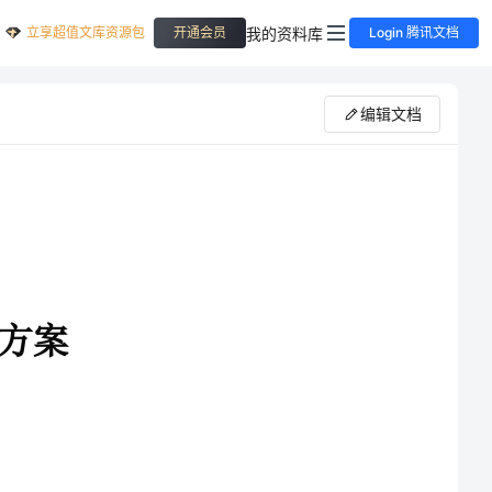
立享超值文库资源包
我的资料库
开通会员
Login 腾讯文档
编辑文档