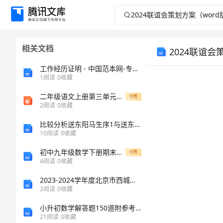
2024
联
相关文档
2024联谊会
谊
工作经历证明 - 中国范本网-专业范文范本原创收集网站
会
1
阅读
0
收藏
策
二年级语文上册第三单元写话我喜欢的玩具部编版完美版ppt课件
付费
2
阅读
0
收藏
划
比较分析送东阳马生序1与送东阳马生序2的异同——八年级语文教案
10
阅读
0
收藏
方
初中九年级数学下册期末考试学生专用
付费
4
阅读
0
收藏
案
2023-2024学年度北京市西城区育才学校物理八年级下册期末考试综合测评练习题（含答案详解）
（word
2
阅读
0
收藏
小升初数学解答题150道附参考答案【满分必刷】
版）
21
阅读
0
收藏