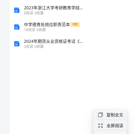
2024
2023年浙江大学考研教育学综合真题试卷
8
阅读
0
收藏
联
中学德育处岗位职责范本
付费
谊
18
阅读
0
收藏
会
2024年期货从业资格证考试《期货基础知识》题库综合试卷C卷
3
阅读
0
收藏
策
划
方
案
2024
联
谊
复制全文
承
会
全屏阅读
策