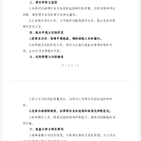
总
结
一、总体工作情况
范
文
2024
二、财务会计工作
年
企
业
财
务
三、财务审核与监控
年