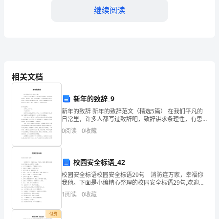
好！
继续阅读
感
谢
您
估。
给
相关文档
予
新年的致辞_9
我
新年的致辞 新年的致辞范文（精选5篇） 在我们平凡的
效实施。
日常里，许多人都写过致辞吧，致辞讲求条理性，有思
撰
路、层次、结构的要求。其实很多朋友都不太清楚什么
0
阅读
0
收藏
样的致辞才是好的致辞，下面是小编整理的
六、效益分析与财务策划
写
____
校园安全标语_42
营决策提供可靠的财务数据支持。
年
校园安全标语校园安全标语29句 消防连万家，幸福你
我他。下面是小编精心整理的校园安全标语29句,欢迎阅
企
读与收藏。1、上下楼梯靠右行，严禁拥挤保安全。2、
1
阅读
0
收藏
走廊内不奔跑，不追逐不打闹。3、出行
可持续发展提供支持。
业
付费