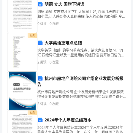
七、存在的问题和改进措施
财
明德 立志 国旗下讲话
明德 尊师 立志成才同学们大家早上好, 连续几天的阴雨
务
和小雪,让人感到冬天真的来临,使人的心情也很郁闷;今
天,天气晴了,太阳也出来了,但是温度却依然很低,所以同
0
阅读
0
收藏
年
学们要多加衣服注意保暖,以健康的身体和火
终
付费
大学英语重难点总结
工
大学英语《四》的学习重点难点，请大家认真复习。词
汇 四级词汇量以及一些常用的词组口语 要开始口语的练
作
习语法HYPERLINK
2
阅读
0
收藏
"http://www.wwenglish.com/en/z/gram
总
结
杭州市房地产测绘公司介绍企业发展分析报
告
的
司财务风险可控。
杭州市房地产测绘公司 企业发展分析结果企业发展指数
得分企业发展指数得分杭州市房地产测绘公司综合得分
机
八、展望
说明：企业发展指数根据企业规模、企业创新、企业风
3
阅读
0
收藏
险、企业活力四个维度对企业发展情况进行评价。该企
会。
业的
付费
经
2024年个人年度总结范本
2024年个人年度总结范本2024年个人年度总结2024年
过
是我人生中最为重要的一年。在这一年，我经历了许多