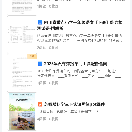
挑战和机遇，不仅实现了个人目标，还取得了一定的成
全
1
阅读
0
收藏
就。在这篇年度总结中，我将回顾过去一年的成长与
可靠的财务支持。
体
四川省重点小学一年级语文【下册】能力检
员
测试题-附解析
绝密★启用前四川省重点小学一年级语文【下册】能力
工
检测试题 附解析题号一二三四五六七八总分得分考试须
知：
的
2
阅读
0
收藏
共
付费
2025年汽车焊接车间工具配备合同
同
2025年汽车焊接车间工具配备合同甲方：____地址：____
法定代表人：____联系方式：____乙方：____地址：____法
努
定代表人：____联系方式：____鉴于甲方为汽车制造企
1
阅读
0
收藏
业，乙方为专业
力，
我
苏教版科学三下认识固体ppt课件
司
- 认识固体 - 苏教版三年级下册科学 - - * - -
在
4
阅读
0
收藏
过