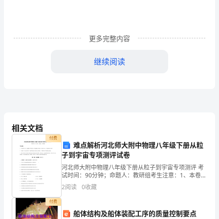
数
据
更多完整内容
与
继续阅读
统
计
图
相关文档
表
付费
难点解析河北师大附中物理八年级下册从粒
子到宇宙专项测评试卷
定
河北师大附中物理八年级下册从粒子到宇宙专项测评 考
试时间：90分钟；命题人：教研组考生注意：1、本卷分
向
第I卷（选择题）和第Ⅱ卷（非选择题）两部分，满分100
2
阅读
0
收藏
分，考试时间90分钟2、答卷前，考生务必用0
测
付费
船体结构及船体装配工序的质量控制要点