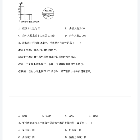
附
考生注意：
属
中
学
分
校
一、单选题（10小题，每小题2分，共计20分）
浙
教
下列结论错误的是()
版