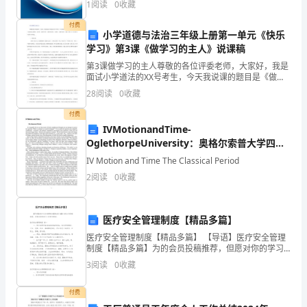
属
1
阅读
0
收藏
新、企业风险、企业活力四个维度对企业发展情况进行
中
评价。
付费
小学道德与法治三年级上册第一单元《快乐
学
学习》第3课《做学习的主人》说课稿
6、下列调查中，调查方式选择合理的是（）
第3课做学习的主人尊敬的各位评委老师，大家好，我是
分
面试小学道法的XX号考生，今天我说课的题目是《做学
习 的主人》下面我将从说教材、说学情、说教学目标、
校
28
阅读
0
收藏
说教学重难点、说教法、说教学过程、说板书 设计七个
浙
付费
IVMotionandTime-
教
OglethorpeUniversity：奥格尔索普大学四运
动和时间
IV Motion and Time The Classical Period
版
2
阅读
0
收藏
数
学
医疗安全管理制度【精品多篇】
七
医疗安全管理制度【精品多篇】 【导语】医疗安全管理
制度【精品多篇】为的会员投稿推荐，但愿对你的学习
年
工作带来帮助。医疗安全管理制度 篇一 一、医疗室要具
3
阅读
0
收藏
备基本的设施和设备，室内环境整洁
级
付费