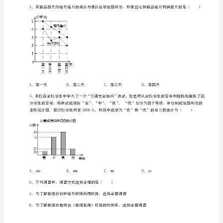
数
学
七
年
级
下
①在某大城市调查我国的扫盲情况；
②在十个
册
第
六
章