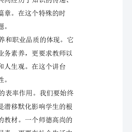
师德师风，是中学教师最基本的道德素养和职业品质的体现。它
不仅要求教师具备高尚的道德情操、过硬的业务素养，更要求教师以
在这个讲台
首先，作为中学教师，我们要起到道德的表率作用。我们要始终
做到为人师表、品行端正。我们的人格魅力是潜移默化影响学生的根
本，它既是我们最好的教案，也是我们最好的教材。一个师德高尚的
教师，不仅要在学校工作中遵纪守法、尽职尽责，更要在社会生活中
坚持公德、助人为乐。只有这样，学生才会对我们深感敬仰和尊敬，
其次，作为中学教师，我们要具备过硬的业务素养。我们需要广
博的知识储备，不仅要了解我们负责教学科目的最新研究成果，还要