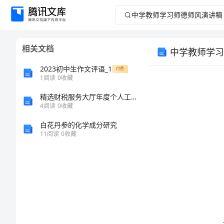
中
学
相关文档
中学教师学习
教
2023初中生作文评语_1
付费
师
1
阅读
0
收藏
精选财税服务大厅年度个人工作总结
学
4
阅读
0
收藏
习
白花丹参的化学成分研究
11
阅读
0
收藏
师
德
师
风