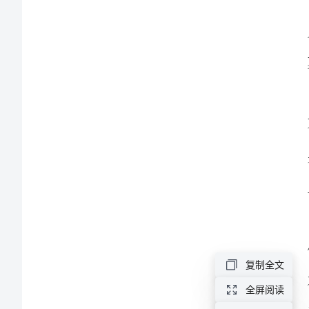
演
讲
稿
中
学
教
师
学
习
师
复制全文
德
全屏阅读