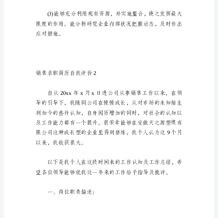
售
求
职
简
历
自
我
评
价
11
篇
光
阴