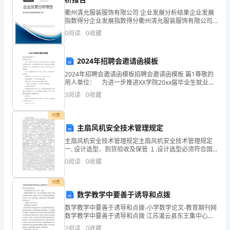
招
衢州清允服装服饰有限公司 企业发展分析结果企业发展
指数得分企业发展指数得分衢州清允服装服饰有限公司
聘
综合得分说明：企业发展指数根据企业规模、企业创
0
阅读
0
收藏
新、企业风险、企业活力四个维度对企业发展情况进行
又
评价。
2024年招聘会邀请函模板
在
销售求职简历自我评价2
2024年招聘会邀请函模板招聘会邀请函模板 篇1尊敬的
朝
用人单位： 为进一步推进XX学院20xx届毕业生就业工
作，搭建校企供需见面平台，更好地满足高校毕业生就
3
阅读
0
收藏
我
业和企业招聘用人的需要，经XX学院研究
们
付费
主扇风机安全技术管理规定
招
主扇风机安全技术管理规定主扇风机安全技术管理规定
一. 设计选型、到货验收及保管 １.设计选型必须符合国
手，
家有关技术政策，所选设备具有可靠性高、运行费用
0
阅读
0
收藏
低、维修方便等特点。选购的设备必须有鉴定证书
此
付费
时
数学教学中要善于诱导和点拨
以来，我收获很大。
是
数学教学中要善于诱导和点拨-小学数学论文-教育期刊网
数学教学中要善于诱导和点拨 江苏灌云县东王集中心小
不
学（222204） 吕述如小学数学教学中教师的“诱导”“点
2
阅读
0
收藏