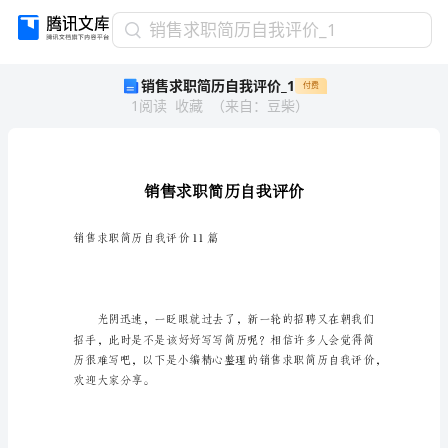
销
销售求职简历自我评价_1
售
销售求职简历自我评价_1
付费
求
1
阅读
收藏
（
来自
：
豆柴
）
职
简
历
自
我
评
价
销售求职简历自我评价11篇