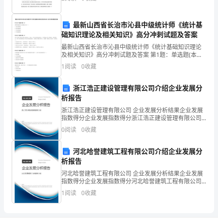
拨”主要是诱导思维、点拨思路。善思则得，
是
最新山西省长治市沁县中级统计师《统计基
该
础知识理论及相关知识》高分冲刺试题及答案
好
最新山西省长治市沁县中级统计师《统计基础知识理论
及相关知识》高分冲刺试题及答案 第1题：单选题(本题1
一、岗位职责描述：
好
分)消费的增量和收入的增量之比为（ ）A.边际消费倾向
1
阅读
0
收藏
B.边际储蓄倾向C.平均消费倾向D.平均储蓄
写
浙江浩正建设管理有限公司介绍企业发展分
写
析报告
浙江浩正建设管理有限公司 企业发展分析结果企业发展
简
指数得分企业发展指数得分浙江浩正建设管理有限公司
综合得分说明：企业发展指数根据企业规模、企业创
历
0
阅读
0
收藏
新、企业风险、企业活力四个维度对企业发展情况进行
评价。
呢？
河北哈誉建筑工程有限公司介绍企业发展分
析报告
相
河北哈誉建筑工程有限公司 企业发展分析结果企业发展
信
指数得分企业发展指数得分河北哈誉建筑工程有限公司
综合得分说明：企业发展指数根据企业规模、企业创
1
阅读
0
收藏
新、企业风险、企业活力四个维度对企业发展情况进行
许
评价。