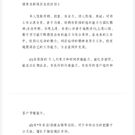
_1
销
售
求
职
简
历
欢迎大家分享。
自
我
评
价
销售求职简历自我评价1
销