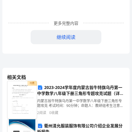
迅
速，
一
更多完整内容
眨
继续阅读
眼
客户管理能力。
就
过
去
相关文档
分灵敏，擅长于操控地区市场。
付费
了，
2023-2024学年度内蒙古翁牛特旗乌丹第一
中学数学八年级下册三角形专题攻克试题（详解
新
版）
内蒙古翁牛特旗乌丹第一中学数学八年级下册三角形专
一
题攻克 考试时间：90分钟；命题人：教研组考生注意：
1、本卷分第I卷（选择题）和第Ⅱ卷（非选择题）两部
2
阅读
0
收藏
分，满分100分，考试时间90分钟2、答卷前，考生
轮
应对措施。
衢州清允服装服饰有限公司介绍企业发展分
的
析报告