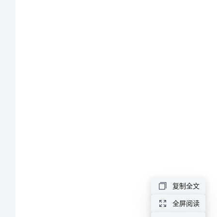
2.
试
）
卷
合
A.
静
B.
基
动
C.
个
D.
层
3.
统
A.
B.
计
C.
报
D.
表
4.
A．
填
B．
报
C．
复制全文
D．
指
5.
全屏阅读
南
A.