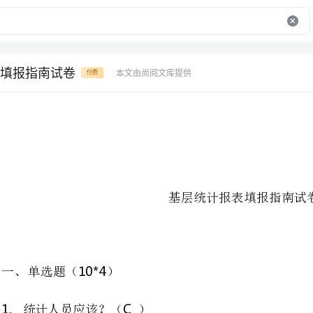
填报指南试卷
本文由尚阅文库提供
付费
1
基层统计报表填报指南试卷
10*4
单选题（）
C
统计人员应该？（）
取得了统计从业资格，统计知识薄弱
具备丰富的统计知识，无从业资格证
取得了统计从业资格，具备统计基础知识，掌握一定的统计法规和统计实务知识
取得了统计从业资格，统计知识薄弱，掌握一定的统计法规和统计实务知识