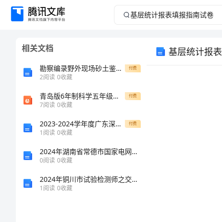
基
层
相关文档
基层统计报表
统
勘察编录野外现场砂土鉴定方法
付费
计
2
阅读
0
收藏
青岛版6年制科学五年级上册《静止和运动》课件
报
付费
7
阅读
0
收藏
表
2023-2024学年度广东深圳市高级中学数学八年级下册三角形同步测评试题（含详细解析）
付费
1
阅读
0
收藏
填
2024年湖南省常德市国家电网招聘之文学哲学类考试题库含答案（巩固）
一、
0
阅读
0
收藏
报
1.
2024年铜川市试验检测师之交通工程考试题库附参考答案【能力提升】
A.
指
1
阅读
0
收藏
B.
C.
南
D.