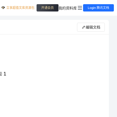
立享超值文库资源包
我的资料库
开通会员
Login 腾讯文档
编辑文档