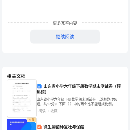
大
家
更多完整内容
有
所
继续阅读
帮
助。
当时归属乙方。
以
下
相关文档
信
山东省小学六年级下册数学期末测试卷（预
热题）
息
转及保全手续。
山东省小学六年级下册数学期末测试卷一.选择题(共6
题，共12分)1.下面（ ）中的两个比不能组成比例。
仅
A.3∶5和0.4∶INCLUDEPICTURE \d "http://www.quzuj
3
阅读
0
收藏
供
付费
参
微生物菌种复壮与保藏