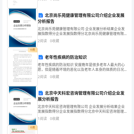
下
6篇笙诗，有目无辞。（分数：2.
简
北京尚乐苑健康管理有限公司介绍企业发展
称
分析报告
北京尚乐苑健康管理有限公司 企业发展分析结果企业发
甲
展指数得分企业发展指数得分北京尚乐苑健康管理有限
公司综合得分说明：企业发展指数根据企业规模、企业
方）、
2
阅读
0
收藏
创新、企业风险、企业活力四个维度对企业发展情况进
行评
受
付费
老年性疾病的防治知识
赠
老年性疾病的防治知识 安度晚年是很多老年人最大的心
愿，但是随着坏境的恶化以及老年人本身的体质的日况
人
愈下，老年人很容易患上各种各样的疾病，包括“慢性支
2
阅读
0
收藏
气管炎”、“高血压”、“冠心病”、“糖尿病”和
×××（以
下
北京中天科宏咨询管理有限公司介绍企业发
展分析报告
简
北京中天科宏咨询管理有限公司 企业发展分析结果企业
发展指数得分企业发展指数得分北京中天科宏咨询管理
称
有限公司综合得分说明：企业发展指数根据企业规模、
1
阅读
0
收藏
企业创新、企业风险、企业活力四个维度对企业发展情
乙
况进
付费