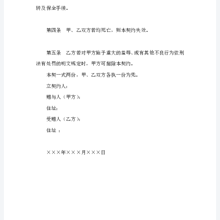
同
（1）土地：
范
坐落于×××市×××路
文》
面积：×××
是
为
（2）建筑物：
大
木造瓦屋二层：一楼：×××
家
二楼：×××
整
理
的，
希
望
对