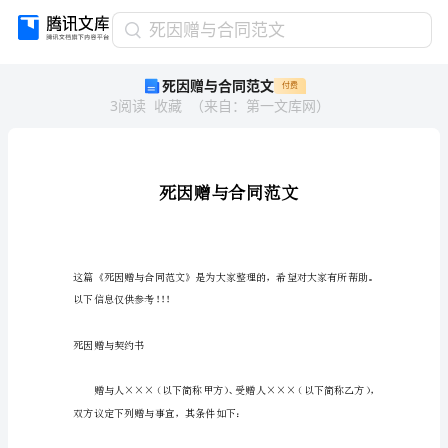
死
死因赠与合同范文
因
死因赠与合同范文
付费
赠
3
阅读
收藏
（
来自
：
第一文库网
）
与
合
同
范
文
死
因