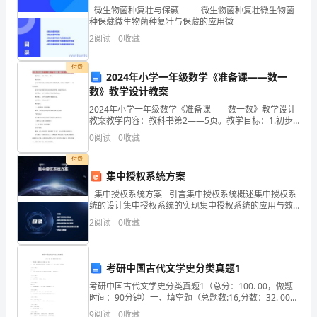
- 微生物菌种复壮与保藏 - - - - 微生物菌种复壮微生物菌
考！！！
种保藏微生物菌种复壮与保藏的应用微
2
阅读
0
收藏
死
因
付费
2024年小学一年级数学《准备课——数一
赠
数》教学设计教案
2024年小学一年级数学《准备课——数一数》教学设计
与
教案教学内容：教科书第2——5页。教学目标：1.初步
立契约人：
经历运用点子图表示物体个数的过程，初步建立数感和
0
阅读
0
收藏
契
一一对应的思想。2.初步学会用数学的眼光观察现实
赠与人（甲方）：
付费
约
集中授权系统方案
住址：
书
- 集中授权系统方案 - 引言集中授权系统概述集中授权系
统的设计集中授权系统的实现集中授权系统的应用与效
受赠人（乙方）：
赠
果总结与展望 - 引言
2
阅读
0
收藏
与
住址：
人
考研中国古代文学史分类真题1
考研中国古代文学史分类真题1（总分：100. 00，做题
×××（以
时间：90分钟）一、填空题（总题数:16,分数：32. 00）
×××年×××月×××日
《诗经》是我国第一部诗歌总集，共收集诗作1篇，另有
9
阅读
0
收藏