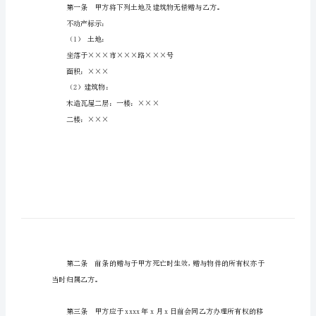
赠
与
合
以下信息仅供参考！！！
同
范
文
死因赠与契约书
这
篇
《死
双方议定下列赠与事宜，其条
因
赠
与
合
不动产标示：