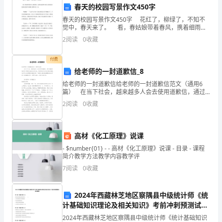
冲
春天的校园写景作文450字
1
刺
春天的校园写景作文450字 花红了，柳绿了，不知不
觉中，春天来了。 看，春姑娘带着春风，携着细雨，
试
迈着轻盈的脚步来到了我的校园，她用轻柔的声音唤醒
室
室
14、保育员配合
外教育活动，每周伊始，要了解本周
2
阅读
0
收藏
了睡梦中的一切。 “嗡嗡嗡——”这是什么声
室
()，做好
题
室
他
15、在
外活动中，保育员要注意观察婴幼儿的()，及时了解
付费
D
()和()。
给老师的一封道歉信_8
给老师的一封道歉信给老师的一封道歉信范文（通用6
卷
篇） 在当下社会，越来越多人会去使用道歉信，通过
道歉信我们可以更好反省自己的过失，更好的向对方表
含
2
阅读
0
收藏
示陪礼道歉。来参考自己需要的道歉信吧！下面是小编
故的发生。
收集
答
19、幼儿园两餐间隔时间不得少于()小时。
高材《化工原理》说课
案
- $number{01} - - 高材《化工原理》说课 - 目录 - 课程
考
简介教学方法教学内容教学评
7
阅读
0
收藏
判断题
本题共
小题
每题
分
共
试
（
15
，
1
，
15
须
2024年西藏林芝地区察隅县中级统计师《统
计基础知识理论及相关知识》考前冲刺预测试卷
知：
完整版
2024年西藏林芝地区察隅县中级统计师《统计基础知识
是否满足儿童发展的需要。