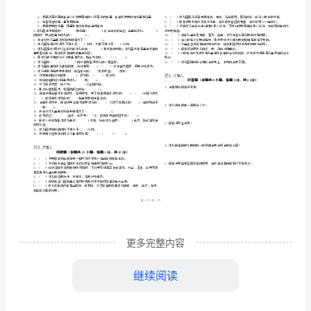
位
《四
学校
姓名
级
考
准
证号
年国家职业资格考试《四级保育员》考前冲刺试题
2024
D
………
保
考试须知
：
密
……….………
…
1、考试时间：120分钟，本卷满分为100分。
育
封
………………
…
员》
线
………………
…
内
……..………
考
………
不
………………
前
单选题
本题共
小题
每题
分
共
（
25
，
1
，
25
…….
准
………………
冲
更多完整内容
答
…….
于()的诸多内容。
题
……………
刺
2、采用煮沸法消毒的时间是()。
继续阅读
试
3、为婴幼儿准备的饭菜应该()。