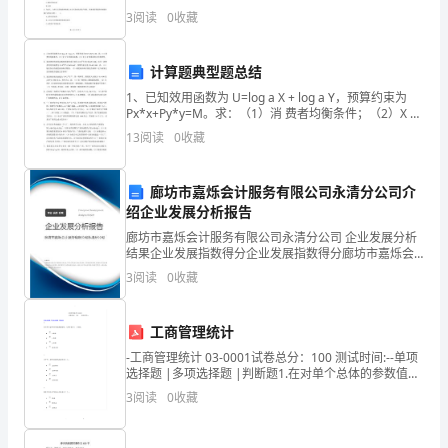
职
100分。 2、请首先按要求在试卷的指定位置填写您的姓
3
阅读
0
收藏
名、准考证号等信息。 3、请仔细阅读各种题目的
业
资
计算题典型题总结
1、已知效用函数为 U=log a X + log a Y，预算约束为
格
Px*x+Py*y=M。求：（1）消 费者均衡条件；（2）X 与
Y 的需求函数；（3）X 与 Y 的需求的点价格弹性。2、
考
13
阅读
0
收藏
试
廊坊市嘉烁会计服务有限公司永清分公司介
B．准备好注射器、量杯和器皿；
《四
绍企业发展分析报告
廊坊市嘉烁会计服务有限公司永清分公司 企业发展分析
级
结果企业发展指数得分企业发展指数得分廊坊市嘉烁会
的同时，要高度重视幼儿的（）。
计服务有限公司永清分公司综合得分说明：企业发展指
保
3
阅读
0
收藏
数根据企业规模、企业创新、企业风险、企业活力四个
维度
育
工商管理统计
重要组成部分，是学校教育制度的基础阶段。
员》
-工商管理统计 03-0001试卷总分：100 测试时间:--单项
选择题 |多项选择题 |判断题1.在对单个总体的参数值做
考
检验时，大样本量用〔 〕检验。• t 检验 • z 检验 • p 检
3
阅读
0
收藏
验 • 相
前