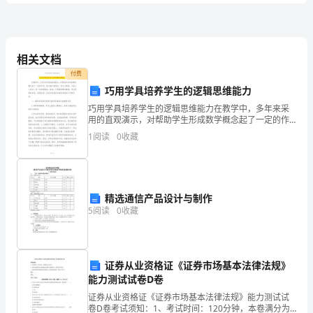
题
D
相关文档
付费
6、灰乳剂常用于()的消毒。
卷
巧用学具培养学生的逻辑思维能力
化
A、呼吸道疾病患者的衣物B、消
化
C、消
巧用学具培养学生的逻辑思维能力在教学中，多年来采
含
用的直观演示，对帮助学生形成数学概念起了一定的作
用。但在演示教具时，学生只能看，不能人人动手，有
1
阅读
0
收藏
一定的局限性。因此，不但教师要有教具，学生还要有
答
学具。实
离
A．保持距
案
9、由于婴幼儿的调节体温能力差，在外界温度变
精选通信产品设计与制作
5
阅读
0
收藏
2024
10、应使用()消毒体温表。
年
11、()时婴幼儿排尿量增大。
国
证券从业资格证《证券市场基本法律法规》
能力测试试卷D卷
家
证券从业资格证《证券市场基本法律法规》能力测试试
卷D卷考试须知：1、考试时间：120分钟，本卷满分为