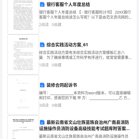
银行客服个人年度总结
应
划，确保项目的有序开展。
银行客服个人年度总结 【 - 银行客服检讨书】 20XX银行
这
客服个人年度总结该怎么写呢？以下是由范文资讯网的
20XX银行客服个人年度总结，欢送您的阅读！希望此文
2
阅读
0
收藏
一
能够对您有帮助！ xx年xxx的各项工作
变
综合实践活动方案_61
化
综合实践活动方案有关综合实践活动方案模板汇总八
篇 为了确保事情或工作科学有序进行，就常常需要事
并
施，确保项目按时完成。
先准备方案，方案是从目的、要求、方式、方法、进度
1
阅读
0
收藏
等方面进行安排的书面计划。方案应该怎么制定才好
发
呢？下面
展
略，以减少潜在的影响。
装修合同起诉书
出
编号：_______________本资料为word版本，可以直接编辑
四、数据分析和决策支持
和打印，感谢您的下载 甲 方：___________________乙 方：
一
___________________日 期：_
3
阅读
0
收藏
系
数据分析和决策支持的关键点：
最新云南省文山壮族苗族自治州广南县消防
列
设施操作员消防设备高级技能考试题库附答案
（巩固）
新
最新云南省文山壮族苗族自治州广南县消防设施操作员