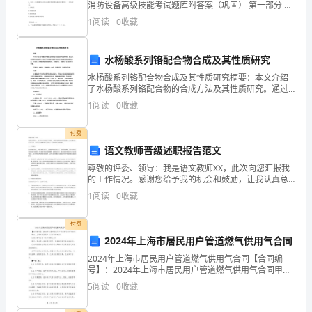
消防设备高级技能考试题库附答案（巩固） 第一部分 单
数据的准确性和完整性。
的
选题(50题) 1、在B、C类火灾场所灭火器的最低配置基
1
阅读
0
收藏
准。轻危险级单位灭火级别最大保护面积（
工
水杨酸系列铬配合物合成及其性质研究
作
水杨酸系列铬配合物合成及其性质研究摘要：本文介绍
计
了水杨酸系列铬配合物的合成方法及其性质研究。通过
文献调研和实验研究，总结了水杨酸与铬离子的化学反
1
阅读
0
收藏
应机理及其配位方式，并探究了水杨酸铬配合物的结
划。
构、热稳定
付费
以
语文教师晋级述职报告范文
下
尊敬的评委、领导：我是语文教师XX，此次向您汇报我
的工作情况。感谢您给予我的机会和鼓励，让我认真总
是
结自己的工作，并对自己的教育教学工作提出一些领导
1
阅读
0
收藏
性的见解和思考。一、工作情况我在教学工作中，始终
2023
以学生
付费
年
2024年上海市居民用户管道燃气供用气合同
常
2024年上海市居民用户管道燃气供用气合同【合同编
号】：2024年上海市居民用户管道燃气供用气合同甲
用
方：上海市居民用户（以下简称甲方）乙方：燃气公司
5
阅读
0
收藏
（以下简称乙方）鉴于：甲方是上海市居民用户，享有
使用
的