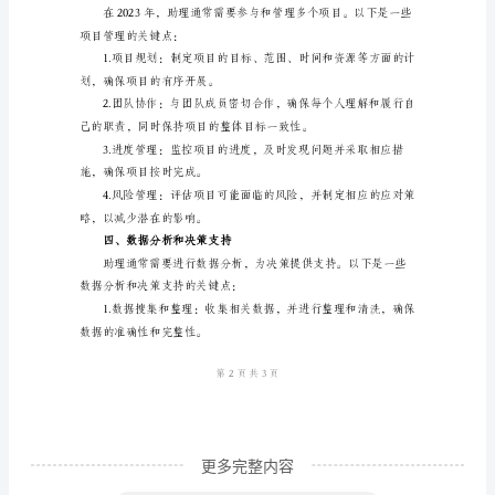
2023
或手机应用程序来帮助管理时间。
年，
二、沟通与协作
随
着
技
术
的
作。
不
断
发
展
和
办
更多完整内容