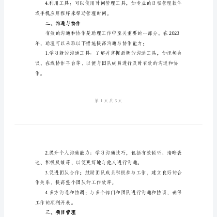
划
常用的助理工作计划
一、时间管理
2024
年
常
用
的
助
理
标，并合理安排时间。
工
作
静的环境进行工作。
计
划