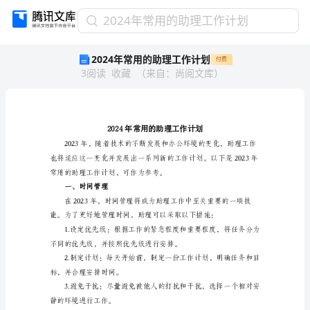
2024
2024年常用的助理工作计划
年
2024年常用的助理工作计划
付费
常
3
阅读
收藏
（
来自
：
尚阅文库
）
用
的
助
理
工
作
计