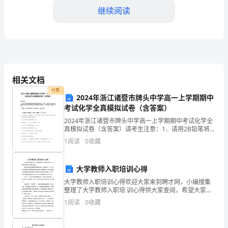
公
继续阅读
环
境
的
变
相关文档
付费
化，
2024年浙江诸暨市牌头中学高一上学期期中
考试化学全真模拟试卷（含答案）
作关系，提高整个团
助
2024年浙江诸暨市牌头中学高一上学期期中考试化学全
理
真模拟试卷（含答案）请考生注意：1．请用2B铅笔将选
择题答案涂填在答题纸相应位置上，请用0．5毫米及以
1
阅读
0
收藏
上黑色字迹的钢笔或签字笔将主观题的答案写在答题
工
工作的顺利开展。
作
三、项目管理
大学教师入职培训心得
也
大学教师入职培训心得欢迎大家来到聘才网，小编搜集
整理了大学教师入职培 训心得供大家查阅，希望大家喜
欢。通过学校组织的新教师发展建议培训，我感悟许
将
1
阅读
0
收藏
多。其 中包含了校领导对我们新教师的殷切希望与支持
项目管理的关键点：
的感激
适