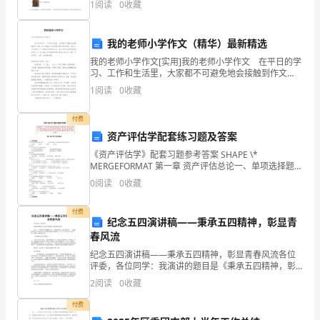
1
阅读
0
收藏
分，满分100分，考试时间90分钟2、答卷前，考生
满
分：
我的老师小学作文（精华）最新精选
我的老师小学作文[实用]我的老师小学作文 在平日的学
100
习、工作和生活里，大家都不可避免地会接触到作文
吧，作文是经过人的思想考虑和语言组织，通过文字来
分）
’
1
阅读
0
收藏
表达一个主题意义的记叙方法。怎么写作文才能避免踩
［温
付费
资产评估学配套练习题及答案
馨
《资产评估学》配套习题参考答案 SHAPE \*
提
MERGEFORMAT 第一章 资产评估总论一、单项选择题
1.资产评估时通过对资产某一（ ）价值的估算，从而确
0
阅读
0
收藏
示：
定其价值的经济活动。 A.阶
卷
付费
纪念五四演讲稿——秉承五四精神，彰显青
春风流
面
纪念五四演讲稿——秉承五四精神，彰显青春风流各位
分
评委，各位同学：我演讲的题目是《秉承五四精神，彰
显青春风流》。五月，一个属于青年的激情岁月！“铁肩
2
阅读
0
收藏
有
担重任，妙手著文章”，一篇篇激扬的文字携带
付费
5