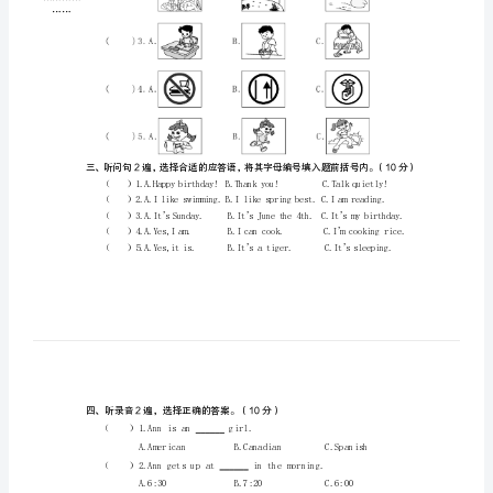
位号
级
…………
…………
下
…
装………
学
…
订………
…
期
线………
…
期
内………
…
不………
末
…
要………
真
…
答………
…
卷
题………
…………
3
……
模