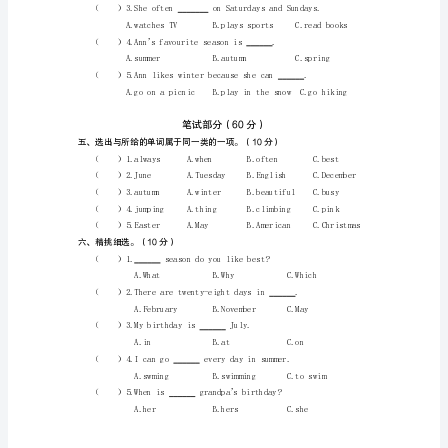
拟
试
卷
质
量
检
测
江
西
上