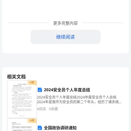
饶
玉
山
更多完整内容
县
继续阅读
第
二
（）1.Annisangirl.
学
期
相关文档
付费
期
2024安全员个人年度总结
末
2024安全员个人年度总结2024年度安全员个人总结
2024年是我作为安全员的第二个年头，经历了诸多挑战
质
和收获。回顾这一年的工作，我深感责任重大，也对自
4
阅读
0
收藏
’
己的成长有了一定的认识。在这篇年度总结中，我将围
量
付费
检
全国政协调研通知