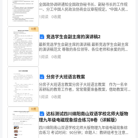
测
全国政协调研通知全国政协秘书长、副秘书长的工作规
一、分工中国人民政治协商会议章程规定。“中国人民政
治协商会议主席主持常务委员会的工作。副主席、秘书
五
1
阅读
0
收藏
长协助主席工作。”“设副秘书长若干人，协助秘书长进行
工
年
付费
竞选学生会副主席的演讲稿2
级
最新竞选学生会副主席的演讲稿 最新竞选学生会副主席
英
的演讲稿范文 尊敬的各位领导、各位老师和亲爱的同学
们： 大家晚上好！ 我是1号种子选手，我想1是成
1
阅读
0
收藏
语
功、勇敢、收获的象征，先来作一下自我介绍！
试
分房子大班语言教案
题
分房子大班语言教案分房子大班语言教案 作为一名辛
苦耕耘的教育工作者，常常需要准备教案，借助教案可
（时
六、精挑细选。（10分）
以恰当地选择和运用教学方法，调动学生学习的积极
1
阅读
0
收藏
性。那要怎么写好教案呢？以下是小编收集整理的分房
间：
子大班
付费
60
达标测试四川绵阳南山双语学校北师大版物
理九年级电磁现象综合练习B卷（详解版）
分
四川绵阳南山双语学校北师大版物理九年级电磁现象综
合练习 考试时间：90分钟；命题人：教研组考生注意：
钟
1、本卷分第I卷（选择题）和第Ⅱ卷（非选择题）两部