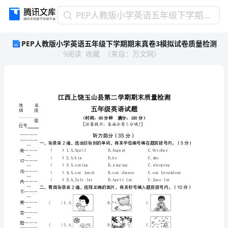
PEP
PEP人教版小学英语五年级下学期期末真卷3模拟试卷质量检测
人
PEP人教版小学英语五年级下学期期末真卷3模拟试卷质量检测
教
9
阅读
收藏
（
来自
：
万文网
）
版
小
学
英
语
五
姓名
班级
_________
年
__座