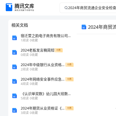
2024
年
相关文档
2024年商
商
宿迁萱之韵电子商务有限公司介绍企业发展分析报告
贸
1
阅读
0
收藏
流
2024老板发言稿简短
付费
0
阅读
0
收藏
通
2024年中级银行从业资格考试《银行业法律法规与综合能力》考前检测试卷C卷
付费
2
阅读
0
收藏
企
2024年网络安全事件应急处置和报告制度
付费
4
阅读
0
收藏
业
《认识单双数》幼儿园大班数学教案
安
5
阅读
0
收藏
2024年期货从业资格证《期货投资分析》提升训练试题C卷
付费
全
3
阅读
0
收藏