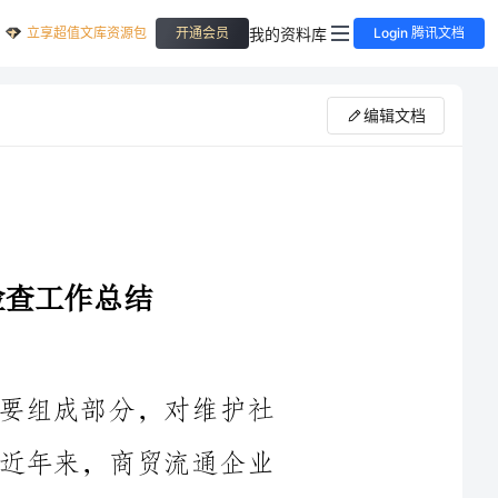
立享超值文库资源包
我的资料库
开通会员
Login 腾讯文档
编辑文档
商贸流通行业作为经济社会发展的重要组成部分，对维护社
会稳定和经济安全具有重要意义。然而，近年来，商贸流通企业
安全问题频发，给社会秩序和消费者权益保护带来威胁，因此，
____年我们积极开展商贸流通企业安全检查工作，以防范和化解