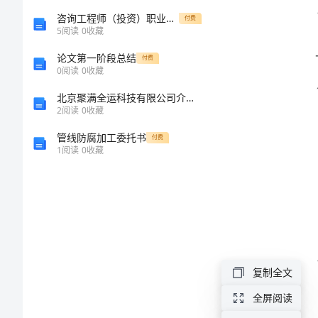
检
咨询工程师（投资）职业资格考试报考条件
付费
5
阅读
0
收藏
查
论文第一阶段总结
付费
0
阅读
0
收藏
工
北京聚满全运科技有限公司介绍企业发展分析报告
2
阅读
0
收藏
作
管线防腐加工委托书
付费
总
1
阅读
0
收藏
结
2024
年
商
复制全文
贸
全屏阅读
流