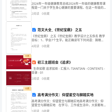
2024年一年级健康教育总结2024年一年级的健康教育课
位
程是一门关于学生身心健康的重要课程。在这一年级的
健康教育中，我们通过多种多样的方式和活动，为学生
2
阅读
0
收藏
领
提供了关于健康的基本知识和技能，培养了他们的健康
导、
范文大全_《世纪宝鼎》 之五
评
《世纪宝鼎》 之五《世纪宝鼎》教学设计之五佚名 教学
目标：1、学会7个生字。能正确读写下列词语：铸赠、
委、
铭文、堪称、结构、造型古朴、工艺精湛、钟鸣鼎食、
4
阅读
0
收藏
一言九鼎、鼎志昌胜、龙兆吉祥。2、
同
付费
事
初三主题班会《追求》
大
- 生命如歌 追求如炬 - 汇报人: TIANTIAN - CONTENTS -
目录 - 01
家
2
阅读
0
收藏
好!
付费
首
高考满分作文：仰望星空与脚踏实地
高考满分作文：仰望星空与脚踏实地高考满分作文：仰
先，
望星空与脚踏实地 在学习、工作或生活中，大家都有
写作文的经历，对作文很是熟悉吧，作文是从内部言语
1
阅读
0
收藏