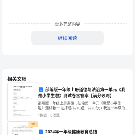
务
负
更多完整内容
责
人
继续阅读
岗
位
演
相关文档
讲
稿
部编版一年级上册道德与法治第一单元《我
是小学生啦》测试卷含答案【满分必刷】
尊
部编版一年级上册道德与法治第一单元《我是小学生
啦》测试卷一.选择题(共10题，共20分)1.我是一年级的
敬
学生了，我应该（ ）。A.高高兴兴上学去B.哭闹不去上
1
阅读
0
收藏
学C.早上不起床2.遇到老师时，我们应
的
付费
各
2024年一年级健康教育总结