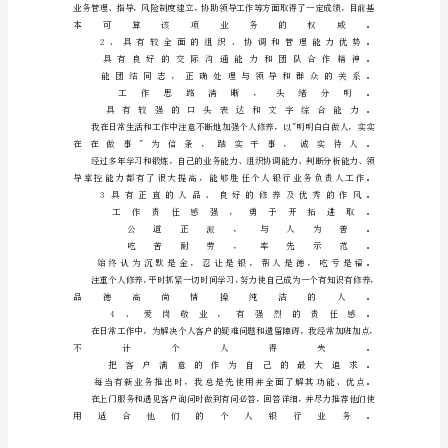
岗
位
演
讲
稿
竞
聘
个
人
银
行
业