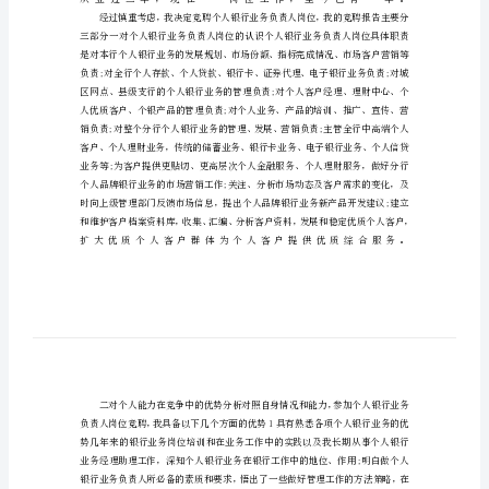
个
人
银
行
业
务
负
责
人