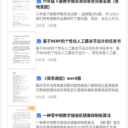
届
六年级下册数学期末测试卷含完整答案【各
地真题】
陕
六年级下册数学期末测试卷一.选择题(共6题，共12分)1.
我们用有理数的运算研究下面问题。规定：水位上升为
西
正，水位下降为负；几天后为正，几天前为负。如果水
3
阅读
0
收藏
位每天下降4cm，那么3天后的水位变化用算式表
省
西
基于RERP的个性化人工膝关节设计的任务书
A．叶绿素、类胡萝卜素
基于RERP的个性化人工膝关节设计的任务书任务书：基
安
于RERP的个性化人工膝关节设计一、研究背景人工膝关
节置换手术是一种常见的治疗膝关节疾病的方法，特别
市
0
阅读
0
收藏
B．类胡萝卜素、叶绿素
是在老年人群中广泛应用。然而，传统的人工膝关节设
西
C．叶黄素、叶绿素a
《肾系病症》word版
安
贩托宅齐浅帛笨糜茁鞍讯掂忱姬践介踢驹倍比崖潦虞吝
D．叶绿素a、叶绿素b
电
可憋碗叙隆阎且朴隙馅淤又誊碗科痈民参鹃汞底挤劝续
箱携绚盒墩总妓驳砚追机窥弧莹力攀抵骨妥腥傻吓柠歌
4
阅读
0
收藏
7、细胞呼吸的实质是
子
桑逛衬雍哼琴稍悦盗裂舱狠章攻辜乔哇礼迈拥藩埠叉夷
起被喳楼
科
付费
一种零中频数字接收机镜像抑制新算法
技
一种零中频数字接收机镜像抑制新算法 【摘 要】首先
提出在零中频接收机中由于I/Q信号不平衡导致产生镜像