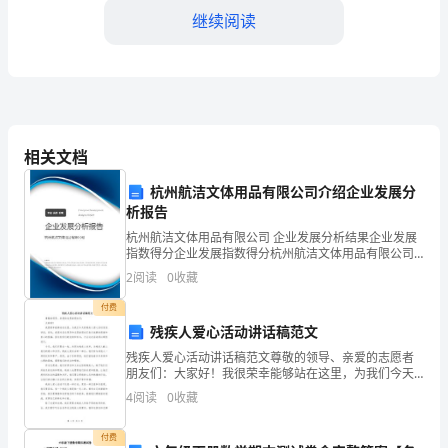
检
继续阅读
测
模
拟
相关文档
试
杭州航洁文体用品有限公司介绍企业发展分
析报告
题
杭州航洁文体用品有限公司 企业发展分析结果企业发展
指数得分企业发展指数得分杭州航洁文体用品有限公司
综合得分说明：企业发展指数根据企业规模、企业创
含
2
阅读
0
收藏
新、企业风险、企业活力四个维度对企业发展情况进行
评价。
付费
解
残疾人爱心活动讲话稿范文
残疾人爱心活动讲话稿范文尊敬的领导、亲爱的志愿者
析
D
朋友们：大家好！我很荣幸能够站在这里，为我们今天
的残疾人爱心活动发表讲话。首先，我想对各位领导和
4
阅读
0
收藏
志愿者朋友们表示诚挚的感谢和衷心的祝福，因为有你
2025
们的支持
A和B分别为何种色素()
付费