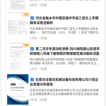
大
干扰信号的数学模型，然后根据复随机信号的二阶统计
8
阅读
0
收藏
特性，详细推导提出一种零中频数字接收机镜像抑
附
付费
中
河北省衡水市中国百强中学高三语文上学期
期末试卷含解析
高
河北省衡水市中国百强中学高三语文上学期期末试卷含
解析一、 现代文阅读（35分，共3题）1. 阅读下面的文
一
章，完成15—18题夕阳近黄昏，所以无限好①驱车从岳
1
阅读
0
收藏
阳返回长沙，秋意已经笼罩了洞庭湖周围的田园。
生
付费
第二次月考滚动检测卷-四川绵阳南山双语学
物
校物理八年级下册物质的物理属性难点解析试题
上
四川绵阳南山双语学校物理八年级下册物质的物理属性
难点解析 考试时间：90分钟；命题人：教研组考生注
意：1、本卷分第I卷（选择题）和第Ⅱ卷（非选择题）两
册
1
阅读
0
收藏
部分，满分100分，考试时间90分钟2、答卷前，考
期
石家庄谷居在机械设备科技有限公司介绍企
末
业发展分析报告
石家庄谷居在机械设备科技有限公司 企业发展分析结果
教
企业发展指数得分企业发展指数得分石家庄谷居在机械
设备科技有限公司综合得分说明：企业发展指数根据企
3
阅读
0
收藏
学
业规模、企业创新、企业风险、企业活力四个维度对企
业发