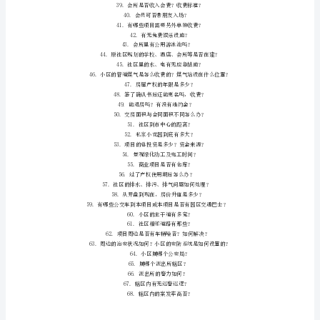
f:
21.公
d-
M:
w;
P3
Z1.
项
目
地
理
位
置?
路