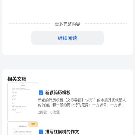
网
格
更多完整内容
局？
继续阅读
+
{#
t&
|)
I(
相关文档
q%
新颖简历模板
_#
新颖的简历模板【文章导读】“求职〞的本质其实就是人
的流通，和一般的商业行为无异：一方求售、一方求
N"
货。下面是xx为您整理的，供您参考和借鉴。陈小姐目
2
阅读
0
收藏
前所在： 番禺区年龄：25户口所在：
Q+
付费
A2.
描写红枫树的作文