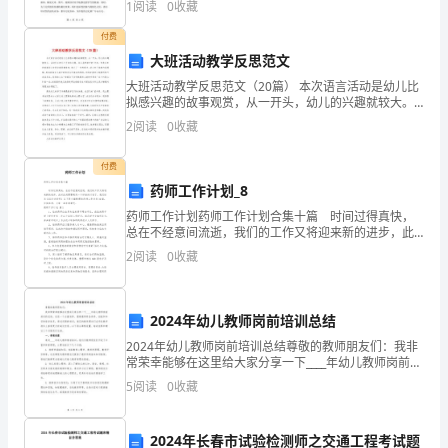
\$Y7`'g#v8f
1
阅读
0
收藏
方面面，力求创新推进宣传工作，为学校的发展贡献力
1.
量。一
付费
项
大班活动教学反思范文
目
大班活动教学反思范文（20篇） 本次语言活动是幼儿比
地
拟感兴趣的故事观赏，从一开头，幼儿的兴趣就较大。
理
活动开头的几个开放性问题，幼儿虽然举手的`许多，但
2
阅读
0
收藏
是后来的答案幼儿有很多都是重复的，缺乏了一些
位
置?
付费
路
药师工作计划_8
网
药师工作计划药师工作计划合集十篇 时间过得真快，
总在不经意间流逝，我们的工作又将迎来新的进步，此
格
时此刻需要制定一个详细的计划了。我们该怎么拟定计
2
阅读
0
收藏
局？
划呢？以下是小编整理的药师工作计划10篇，仅供参考
+
{#t&amp;|)I(q%_#N"Q+A
2024年幼儿教师岗前培训总结
2.
2024年幼儿教师岗前培训总结尊敬的教师朋友们：我非
开
常荣幸能够在这里给大家分享一下____年幼儿教师岗前培
发
训的总结。这是一个全面培养、提高教师综合素养、技
5
阅读
0
收藏
能和知识的培训体系。通过定期的培训，我们的教师
商
背
2024年长春市试验检测师之交通工程考试题