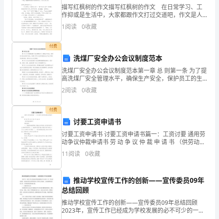
开
描写红枫树的作文描写红枫树的作文 在日常学习、工
作抑或是生活中，大家都跟作文打过交道吧，作文是人
发
们把记忆中所存储的有关知识、经验和思想用书面形式
1
阅读
0
收藏
表达出来的记叙方式。还是对作文一筹莫展吗？下面是
商
小
付费
背
洗煤厂安全办公会议制度范本
洗煤厂安全办公会议制度范本第一章 总 则第一条 为了提
景?:
高洗煤厂安全管理水平，确保生产安全，保护员工的生
命财产安全，依照《中华人民共和国安全生产法》等相
房
2
阅读
0
收藏
关法律法规，制定本办公会议制度。第二条 办公会议是
地
付费
产
讨要工资申请书
销
讨要工资申请书 讨要工资申请书篇一：工资讨要 通用劳
售
动争议仲裁申请书 劳 动 争 议 仲 裁 申 请 书 （供劳动者
百
填写） 仲裁请求： 一、依法裁决被申请人现金支付申请
11
阅读
0
收藏
人未与劳动者订立书面劳动合同 二
问
销
推动学校宣传工作的创新——宣传委员09年
售
总结回顾
百
推动学校宣传工作的创新——宣传委员09年总结回顾
问
2023年，宣传工作已经成为学校发展的必不可少的一
环。作为宣传委员，我们时刻关注着学校宣传工作的方