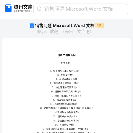
销
销售问题 Microsoft Word 文档
售
销售问题 Microsoft Word 文档
付费
问
3
阅读
收藏
（
来自
：
文库吧
）
题
Microsoft
Word
文
档
房
销售百问
\$Y7`'g#v8f
地