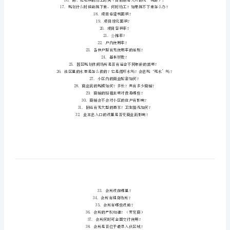
产
2.
销
售
百
问
销
售
百
问
\$
Y7
`'
g#
v8