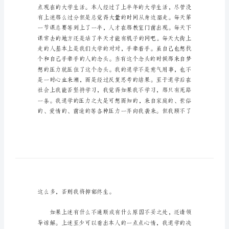
50
院办领导：
字
5
您好！
篇
退
学
申
道。玩游戏是要通宵的！
请
书
因
个