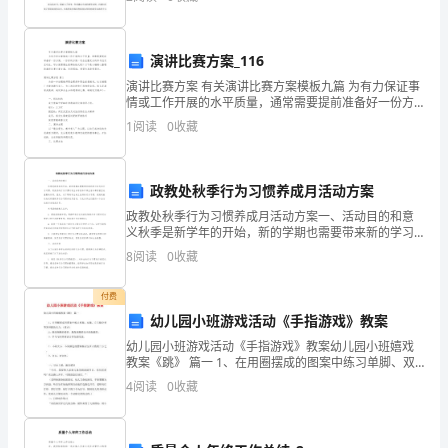
课堂最为普遍的一种师生交流方式。提问能够激发
地
来
演讲比赛方案_116
到
演讲比赛方案 有关演讲比赛方案模板九篇 为有力保证事
情或工作开展的水平质量，通常需要提前准备好一份方
大
案，一份好的方案一定会注重受众的参与性及互动性。
1
阅读
0
收藏
写方案需要注意哪些格式呢？以下是小编精
学
校
政教处秋季行为习惯养成月活动方案
政教处秋季行为习惯养成月活动方案一、活动目的和意
园。
义秋季是新学年的开始，新的学期也需要带来新的学习
状态和行为习惯。而良好的行为习惯对学生在学校和日
经
8
阅读
0
收藏
常生活中都有着至关重要的作用。因此，为了帮助学生
树立良好
过
付费
幼儿园小班游戏活动《手指游戏》教案
了
幼儿园小班游戏活动《手指游戏》教案幼儿园小班嬉戏
这
教案《跳》 篇一 1、在用圈摆成的图案中练习单脚、双
脚、左右脚交替等各种跳的实力。（重点） 2、提高玩圈
4
阅读
0
收藏
的爱好，激发玩圈活动中
半
年，