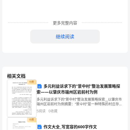
个
人
原
更多完整内容
因
继续阅读
50
这么多，否则我将抑郁终生。
字
1
院
相关文档
办
付费
多元利益诉求下的“景中村”整治发展策略探
领
索——以肇庆市端州区岩前村为例
多元利益诉求下的“景中村”整治发展策略探索__以肇庆市
导：
准！
端州区岩前村为例摘要：“景屮村”是一种特殊的村庄存在
形式，它兼具“景屮村”和“城屮村” 的双重属性，其发展亦
您
5
阅读
0
收藏
受到政府、村民、市场及租户等多方因素
付费
好！
此致
作文大全_写宽容的600字作文