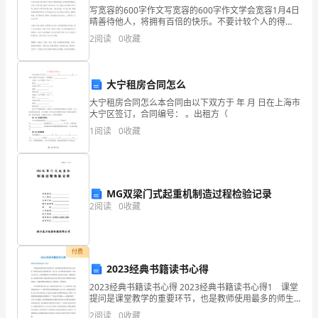
去
写宽容的600字作文写宽容的600字作文学会宽容1月4日
晴善待他人，将拥有百倍的快乐。不要计较个人的得
年，
失，宽容些，将会为生活带来轻松愉悦的心情。生活中
敬礼！
2
阅读
0
收藏
难免会有因琐碎小事而不愉快的时候，这时稍微
我
带
大宁租房合同怎么
申请人：xxx
着
大宁租房合同怎么本合同由以下双方于 年 月 日在上海市
大宁区签订，合同编号： 。出租方（
希
1
阅读
0
收藏
20xx年x月x日
望
与
MG双梁门式起重机制造过程检验记录
憧
2
阅读
0
收藏
憬，
尊敬的校领导、老师：
从
付费
2023经典书籍读书心得
庄
2023经典书籍读书心得 2023经典书籍读书心得1 课堂
提问是课堂教学的重要环节，也是教师使用最多的师生
稼
你们好！
互动手段。教师如何提问是课堂教学的一种艺术，也是
2
阅读
0
收藏