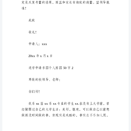
人
原
因
50
字
5
篇
退
学
申
请
书
因