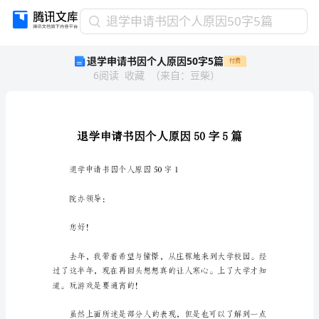
退
退学申请书因个人原因50字5篇
学
退学申请书因个人原因50字5篇
付费
申
6
阅读
收藏
（
来自
：
豆柴
）
请
书
因
个
人
原
因