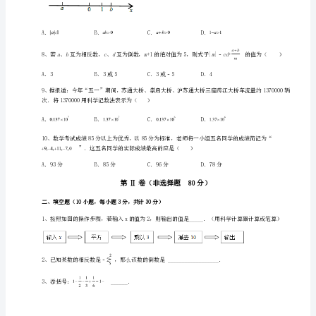
上
册
有
3、在3，0，﹣2，
理
数
同
步
5、的相反数是（）
训
练
练