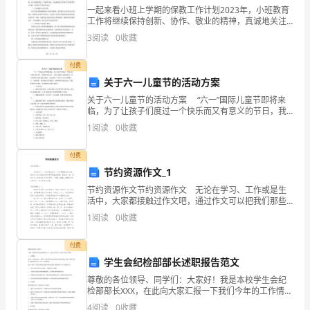
城
一起来看小班上学期的保教工作计划2023年，小班教育
工作将继续保持创新、协作、敬业的精神，真诚地关注
每个孩子的发展，帮助孩子们找到自己的兴趣方向。下
区
3
阅读
0
收藏
面就来看看小班上学期的保教工作计划。一、制定针对
性的
育
付费
次．将1370000用科学记数法表示为（）
关于六一儿童节的活动方案
才
关于六一儿童节的活动方案 “六一”国际儿童节即将来
学
临，为了让孩子们度过一个快乐而又有意义的节日，我
园将举行庆六一文娱汇演和亲子游园活动。为了培养孩
1
阅读
0
收藏
校
子良好的综合素质，让全园每一个孩子在节日中积极参
与
数
付费
节约资源作文_1
学
节约资源作文节约资源作文 无论在学习、工作或是生
活中，大家都接触过作文吧，通过作文可以把我们那些
七
零零散散的思想，聚集在一块。相信许多人会觉得作文
1
阅读
0
收藏
很难写吧，下面是小编精心整理的节约资源作文，欢迎
年
阅
付费
级
学生会纪检部部长述职报告范文
二、填空题（10小题，每小题3分，共计30分）
上
尊敬的各位领导、同学们：大家好！我是本校学生会纪
检部部长XXX，在此向大家汇报一下我们今年的工作情
册
况。一、工作概况本学年，纪检部共有12名成员，负责
4
阅读
0
收藏