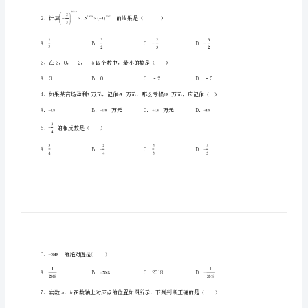
育
才
学
校
数
一、单选题（10小题，每小题2分，共计20分）
学
1、的相反数为（）
七
年
级
2、计算的结果是（）