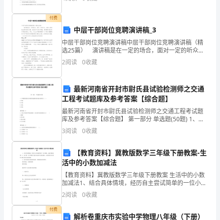
对学生会全体成员及活动进行监督、检查，排除不良行
为，
有
付费
理
中层干部岗位竞聘演讲稿_3
中层干部岗位竞聘演讲稿中层干部岗位竞聘演讲稿（精
数
选25篇） 演讲稿是在一定的场合，面对一定的听众，
演讲人围绕着主题讲话的文稿。在我们平凡的日常里，
同
2
阅读
0
收藏
演讲稿对我们的作用越来越大，那么，怎么去写演讲稿
3、添括号：______．
呢
步
最新河南省开封市尉氏县试验检测师之交通
训
工程考试题库及参考答案【综合题】
最新河南省开封市尉氏县试验检测师之交通工程考试题
练
库及参考答案【综合题】 第一部分 单选题(50题) 1、在
晴朗的夜间太阳能突起路标夜间视认距离为（ ）。
考
3
阅读
0
收藏
A.100mB.150mC.250mD.3
试
【教育资料】冀教版数学三年级下册教案-生
活中的小数加减法
时
【教育资料】冀教版数学三年级下册教案 生活中的小数
间：
加减法1、结合具体情境，经历自主尝试简单的一位小数
加、减计算的过程。2、会计算一位小数的不进位加法和
2
阅读
0
收藏
90
不退位减法，知道用竖式计算时小数点要对齐的道理。3
付费
分
解析卷重庆市实验中学物理八年级（下册）