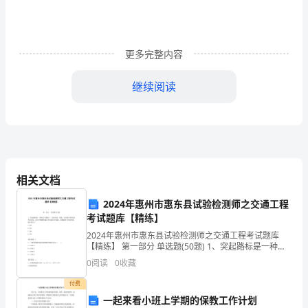
习
题
更多完整内容
（含
继续阅读
答
6、的绝对值是
案
详
ab
相关文档
解）
2024年惠州市惠东县试验检测师之交通工程
考试题库【精练】
北
2024年惠州市惠东县试验检测师之交通工程考试题库
京
【精练】 第一部分 单选题(50题) 1、突起路标是一种固
定于路面上，用以形态、颜色、逆反射光等传递车道信
0
阅读
0
收藏
息，指引车辆顺利通行的交通安全设施。请
市
付费
西
一起来看小班上学期的保教工作计划