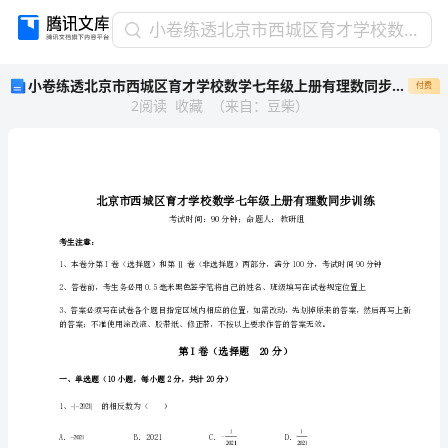
小
小卷练透北京市西城区育才学校数学七年级上册有理数同步训练练习题（含答案详解）
卷
小卷练透北京市西城区育才学校数学七年级上册有理数同步训练练习题（含答案详解）
付费
练
2
阅读
收藏
（
来自
：
豆柴
）
透
北
京
市
西
城
区
考生注意：