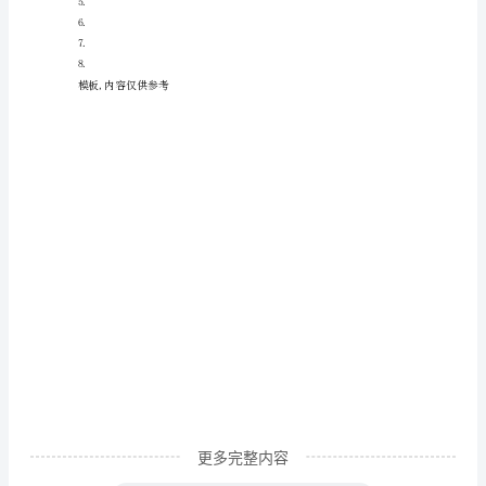
的
银
杏
树
句：多像美丽的蝴蝶啊！
初
一
作
文
一
个
秋
日
更多完整内容