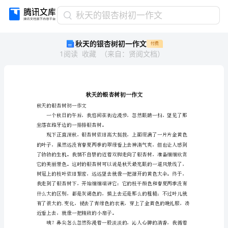
秋
秋天的银杏树初一作文
天
秋天的银杏树初一作文
付费
的
1
阅读
收藏
（
来自
：
贤阅文档
）
银
杏
树
初
一
作
秋天的银杏树初一作文
文