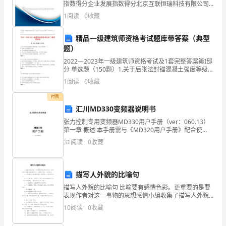
指数得分企业发展指数得分北京互联恒瑞科技有限公司
边
综合得分说明：企业发展指数根据企业规模、企业创
1
阅读
0
收藏
新、企业风险、企业活力四个维度对企业发展情况进行
的
评价。
精品一级建筑师资格考试题库带答案（典型
一
题）
排
2022—2023年一级建筑师资格考试及1套完整答案第I部
分 单选题（150题）1.关于后张法封锚混凝土强度等级，
说法正确的是（ ）。A: 混凝土结构强度的 75%B: 比两侧
排
1
阅读
0
收藏
混凝土等级提高一级C:
银
付费
汇川MD330变频器说明书
杏
张力控制专用变频器MD330用户手册（ver：060.13）
第一章 概述 本手册需与《MD320用户手册》配合使
树。
用。本手册仅介绍与卷曲张力控制有关的部分，其他的
31
阅读
0
收藏
基本功能请参考《MD320用户手册》。
现
描写人外貌的比喻句
下
描写人外貌的比喻句 比喻要有感情色彩。更重要的是要
表现作者对这一事物的思想感情小编收集了描写人外貌
正
的比喻句，欢迎阅读。 1、走到跟前，他的眼珠像生了锈
10
阅读
0
收藏
的锁心，再也转不动了。 2、
直