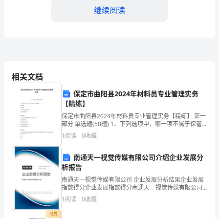
的
继续阅读
午
后，
我
能不爱你！
悠
相关文档
【秋天的银杏树初一作文】
闲
保定市曲阳县2024年材料员专业管理实务
1.
在
【精练】
保定市曲阳县2024年材料员专业管理实务【精练】 第一
2.
街
部分 单选题(50题) 1、下列选项中，哪一项不属于保管
费用？（ ）。A.仓储费B.差旅费C.占用资金利息费用D.
1
阅读
0
收藏
3.
边
商品损耗费用【答案】：B2
4.
漫
南通天一视觉传媒有限公司介绍企业发展分
析报告
步，
5.
南通天一视觉传媒有限公司 企业发展分析结果企业发展
指数得分企业发展指数得分南通天一视觉传媒有限公司
忽
6.
综合得分说明：企业发展指数根据企业规模、企业创
1
阅读
0
收藏
新、企业风险、企业活力四个维度对企业发展情况进行
然
7.
评价。
付费