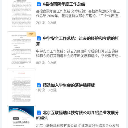
眼
8.
6县检察院年度工作总结
县检察院年度工作总结 文章标题：县检察院20xx年度工
睛
模板,内容仅供参考
作总结 20xx年，我院坚持以邓小平理论、“三个代表”重
要思想为指导，认真贯彻党的十六大、十六届四中、五
一
2
阅读
0
收藏
中全会和全市政法工作会议、
扫，
付费
中学安全工作总结：过去的经验和今后的打
望
算
中学安全工作总结：过去的经验和今后的打算过去的经
见
验和今的打算随着社会的不断发展和进步，学校教育也
在不断改进和完善，教育安全工作成为了学校管理的重
了
0
阅读
0
收藏
要一环。作为一个中学，我们在过去的工作中积累了丰
富的经验
那
坐
精选加入学生会的演讲稿模板
1
阅读
0
收藏
落
在
路
北京互联恒瑞科技有限公司介绍企业发展分
析报告
牙
北京互联恒瑞科技有限公司 企业发展分析结果企业发展