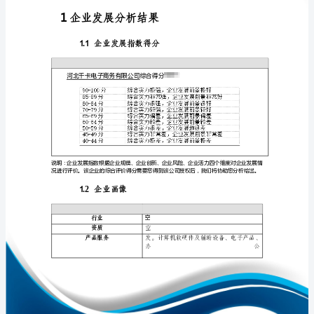
析
报
告
河
免责声明:
北
如需引用或合作，请与我方联系:
千
卡
电
子
商
务
1
有