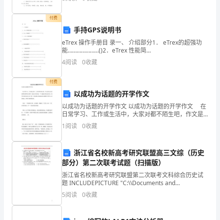
资质
空
教研活动的开展。那么优秀的教案是什么样的呢？下面
分
是小
产品服务
付费
河
手持GPS说明书
北
eTrex 操作手册目 录一、 介绍部分1． eTrex的超强功
能…………………()2．eTrex 性能简
千
介…………………………………()二、 eTrex 的基本操作1．机
4
阅读
0
收藏
体外部设计……………………
卡
付费
电
以成功为话题的开学作文
2
以成功为话题的开学作文 以成功为话题的开学作文 在
子
日常学习、工作或生活中，大家对都不陌生吧，作文是
经过人的思想考虑和语言组织，通过文字来表达一个主
商
1
阅读
0
收藏
题意义的记叙方法。你写作文时总是无从下笔？下面是
精
务
浙江省名校新高考研究联盟高三文综（历史
有
部分）第二次联考试题（扫描版）
浙江省名校新高考研究联盟第二次联考文科综合历史试
限
题 INCLUDEPICTURE "C:\\Documents and
Settings\\Administrator\\Application Da
公
5
阅读
0
收藏
司