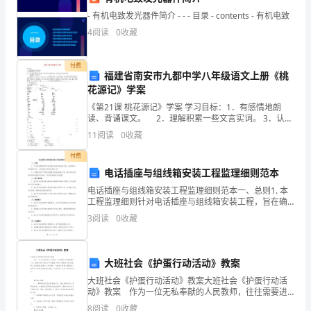
发
- 有机电致发光器件简介 - - - 目录 - contents - 有机电致
展
4
阅读
0
收藏
河北千卡电子商务有限公司综合得分
指
付费
数
福建省南安市九都中学八年级语文上册《桃
花源记》学案
得
《第21课 桃花源记》学案 学习目标：1．有感情地朗
读、背诵课文。 2．理解积累一些文言实词。 3．认识
分
作者通过描写“世外桃源＂所表达的不满黑暗现实，追求
11
阅读
0
收藏
理想社会的思想感情。一、 走进作者：
企
付费
业
电话插座与组线箱安装工程监理细则范本
电话插座与组线箱安装工程监理细则范本一、总则1. 本
发
工程监理细则针对电话插座与组线箱安装工程，旨在确
保工程质量和安全，并规范施工流程和监理工作。2. 本
3
阅读
0
收藏
展
细则适用于所有电话插座与组线箱安装工程，施工单位
1.2
企业画像
指
大班社会《护蛋行动活动》教案
数
类别
大班社会《护蛋行动活动》教案大班社会《护蛋行动活
得
动》教案 作为一位无私奉献的人民教师，往往需要进
空
行业
行教案编写工作，教案有利于教学水平的提高，有助于
8
阅读
0
收藏