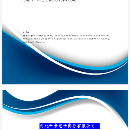
公
司
介
专业品质权威
绍
企
业
发
展
分