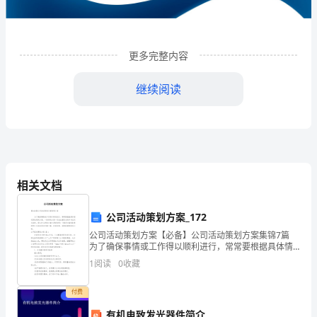
限
公
司
更多完整内容
企
继续阅读
业
发
展
分
相关文档
析
公司活动策划方案_172
结
公司活动策划方案【必备】公司活动策划方案集锦7篇
1
企业发展分析结果
果
为了确保事情或工作得以顺利进行，常常要根据具体情
况预先制定方案，一份好的方案一定会注重受众的参与
1
阅读
0
收藏
企
性及互动性。那么什么样的方案才是好的呢？下面是小
1.1
企业发展指数得分
业
付费
有机电致发光器件简介