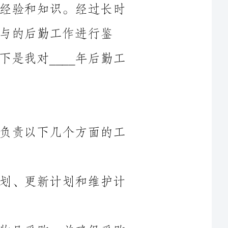
定，以便更好地发现问题、改进工作。以下是我对____年后勤工
在____年，根据部门的安排，我主要负责以下几个方面的工
1.设备管理：负责制定设备的采购计划、更新计划和维护计
2.物品采购：负责根据业务需求进行物品采购，并确保采购
3.办公区域管理：负责办公区域的安排和维护，确保办公环
4.后勤保障：根据需要，为其他部门提供后勤支持，包括会