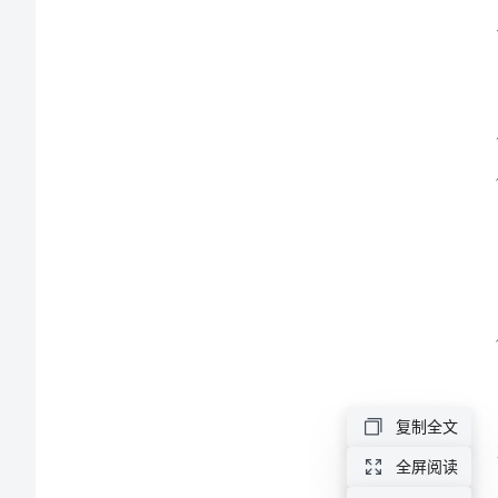
总
结
2024
年
作：
后
勤
工
作
鉴
定
复制全文
个
全屏阅读
人