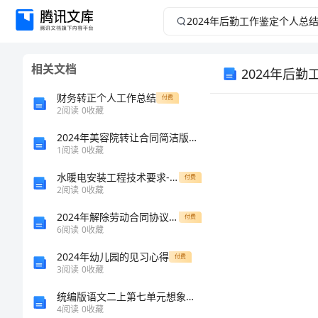
2024
年
相关文档
2024年后
后
财务转正个人工作总结
付费
勤
2
阅读
0
收藏
工
2024年美容院转让合同简洁版（二篇）
1
阅读
0
收藏
作
水暖电安装工程技术要求-业主招标-医院项目
付费
2
阅读
0
收藏
鉴
2024年解除劳动合同协议范本
付费
6
阅读
0
收藏
定
2024年幼儿园的见习心得
付费
个
3
阅读
0
收藏
统编版语文二上第七单元想象单元解析规划
人
4
阅读
0
收藏