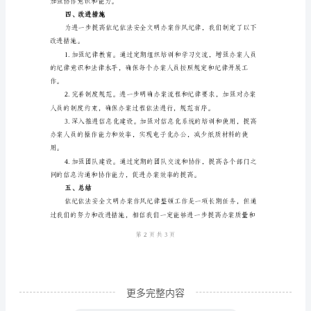
文
依
纪
依
办案效率。
法
三、存在的问题
安
全
文
明
办
案
作
风
更多完整内容