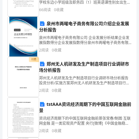
学校东边小学班级及职务四（1）班英语课性别女出生年
明
月20xx年7月政治面貌少先队员屠裕蓉同学今年"岁，是
66
阅读
0
收藏
东边四一班的学生，她在家孝顺长辈，在校尊
办
泉州市两曜电子商务有限公司介绍企业发展
案
分析报告
泉州市两曜电子商务有限公司 企业发展分析结果企业发
作
展指数得分企业发展指数得分泉州市两曜电子商务有限
公司综合得分说明：企业发展指数根据企业规模、企业
风
2
阅读
0
收藏
创新、企业风险、企业活力四个维度对企业发展情况进
行评
付费
纪
郑州无人机研发及生产制造项目行业调研市
场分析报告
律
郑州无人机研发及生产制造项目行业调研市场分析报告
问
投资分析/实施方案郑州无人机研发及生产制造项目行业
调研市场分析报告目录第一章 宏观环境分析第二章 区域
2
阅读
0
收藏
内行业发展形势
题，
tstAAA资讯经济周期下的中国互联网金融前
为
景
提
资讯经济周期下的中国互联网金融前景张常春/制图 互联
网金融 是一类宏观资产配置 央行[微博]《中国金融稳定
高
报告》显示,互联网金融整体规模接近10万亿。支付机构
2
阅读
0
收藏
共处理互联网支付业务153.38亿笔,金额