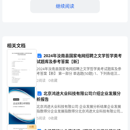
纪
继续阅读
律
整
顿
总
相关文档
结
2024年汝南县国家电网招聘之文学哲学类考
试题库及参考答案【新】
范
2024年汝南县国家电网招聘之文学哲学类考试题库及参
用水平。
文
考答案【新】 第一部分 单选题(50题) 1、下列各组汉字
全是会意字的一组是（）A.众若眉而B.间益逐鸟C.初齿网
2
阅读
0
收藏
休D.牧采取射【答案】：D2
一、
北京鸿途大业科技有限公司介绍企业发展分
背
析报告
加强协作意识和能力。
景
北京鸿途大业科技有限公司 企业发展分析结果企业发展
指数得分企业发展指数得分北京鸿途大业科技有限公司
四、改进措施
介
综合得分说明：企业发展指数根据企业规模、企业创
5
阅读
0
收藏
新、企业风险、企业活力四个维度对企业发展情况进行
绍
评价。
付费