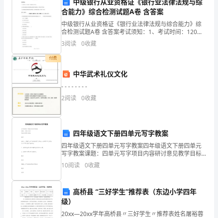
中级银行从业资格证《银行业法律法规与综
改进措施。
近
合能力》综合检测试题A卷 含答案
年
中级银行从业资格证《银行业法律法规与综合能力》综
合检测试题A卷 含答案考试须知：1、考试时间：120分
钟，本卷满分为100分。 2、请首先按要求在试卷的指定
来，
3
阅读
0
收藏
位置填写您的姓名、准考证号等信息。 3、请仔
我
作。
付费
中华武术礼仪文化
单
- - - - - - - -
位
2
阅读
0
收藏
高
度
四年级语文下册四单元写字教案
重
四年级语文下册四单元写字教案四年级语文下册四单元
用。
写字教案课题：四单元写字项目内容研讨意见教学目标
视
1、掌握"上中下结构的字"三部分大小相等"和"三部分大
10
阅读
0
收藏
小不等"结构字的特点。2、培养学生
安
高桥县 “三好学生”推荐表（东边小学四年
全
五、总结
级）
文
20xx—20xx学年高桥县〃三好学生〃推荐表姓名屠裕蓉