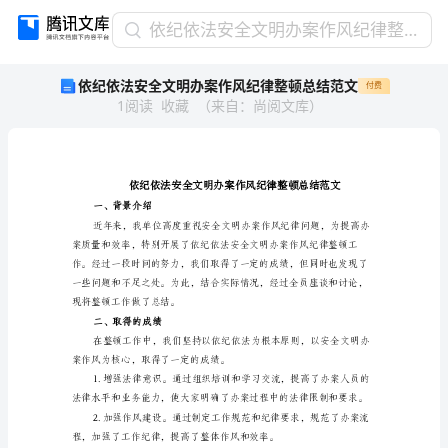
依
依纪依法安全文明办案作风纪律整顿总结范文
纪
依纪依法安全文明办案作风纪律整顿总结范文
付费
依
1
阅读
收藏
（
来自
：
尚阅文库
）
法
安
全
文
明
办
一、背景介绍
案