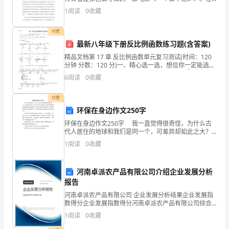
等
电影中，高老师嘱咐代课教师魏敏芝说：“教育对每一个
1
阅读
0
收藏
孩子都十分重要，要想办法让来上课的孩子一个都不能
方
付费
面。
最新八年级下册反比例函数练习题(含答案)
精品文档第 17 章 反比例函数单元复习测试(时间：120
在
分钟 分数：120 分)一、精心选一选，想信你一定能选
对！ （每题 3 分，共 30 分）1．下列函数，①y=2x，
这
6
阅读
0
收藏
②y=x，③y=x-1，
一
付费
环保在身边作文250字
年
环保在身边作文250字 我一直觉得很奇怪，为什么古
的
代人居住的地球和我们是同一个，可差异却如此之大？
古代人比不上我们先进，但居住的地球却四处都是郁郁
1
阅读
0
收藏
工
葱葱的森林，青翠的草和群芳吐艳的鲜花。而我们的地
球
作
河南卓派农产品有限公司介绍企业发展分析
报告
中，
河南卓派农产品有限公司 企业发展分析结果企业发展指
我
数得分企业发展指数得分河南卓派农产品有限公司综合
得分说明：企业发展指数根据企业规模、企业创新、企
1
阅读
0
收藏
通
业风险、企业活力四个维度对企业发展情况进行评价。
该企