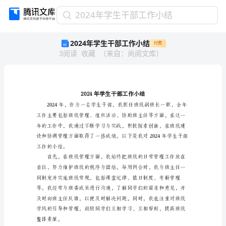
2024
2024年学生干部工作小结
年
2024年学生干部工作小结
付费
学
3
阅读
收藏
（
来自
：
尚阅文库
）
生
干
部
工
作
小
结