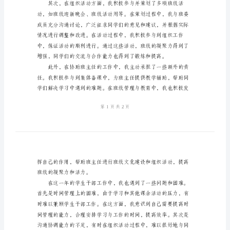
2024
年
学
工作的小结。
生
干
部
工
作
小
结
2024
整体素质。
年，
作