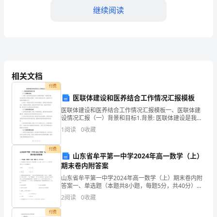
副
继续阅读
班
长
一
职，
班级的凝聚力和活力。
相关文档
全
付费
医联体建设和医养结合工作情况汇报模板
年
医联体建设和医养结合工作情况汇报模板一、医联体建
工
设情况汇报（一）背景和目标1.背景: 医联体建设是我国
卫生健康领域的一项重要举措，旨在推进医疗资源优化
1
阅读
0
收藏
作
配置、打破医疗服务的边界，提高医疗卫生服务的整体
水
主
付费
山东省牟平第一中学2024年高一数学（上）
期末卷内附答案
要
山东省牟平第一中学2024年高一数学（上）期末卷内附
包
答案一、单选题（本题共8小题，每题5分，共40分）
1、已知函数是定义在上的奇函数，当时，，则不等式的
2
阅读
0
收藏
括
解集为（）A. B.C.( D.2、祖暅原理也称
付费