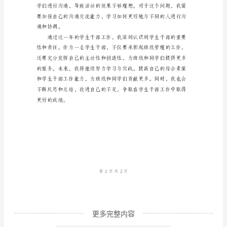
为
一
名
学
生
干
部，
我
担
任
班
级
更多完整内容