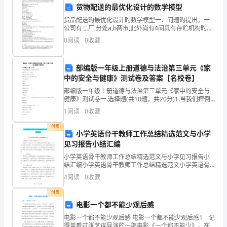
通和协调。
班
货物配送的最优化设计的数学模型
级
货品配送旳最优化设计旳数学模型一、问题旳提出。一
公司有二厂,分处a,b两市,此外尚有4间具有存贮机构旳库
房,分别在p,q,r和s市,公司发售产品给6家客户c1,c2,c3,
管
0
阅读
0
收藏
…,c6,由各库房或直接由
理、
部编版一年级上册道德与法治第三单元《家
组
中的安全与健康》测试卷及答案【名校卷】
织
部编版一年级上册道德与法治第三单元《家中的安全与
健康》测试卷一.选择题(共10题，共20分)1.当我们摔倒
擦伤时，下列做法正确的是（ ）。A.擦伤只是小事，不
活
1
阅读
0
收藏
用在意 B.用双氧水消毒，再涂上药膏C
动、
付费
小学英语骨干教师工作总结精选范文与小学
更好的成绩。
协
见习报告小结汇编
小学英语骨干教师工作总结精选范文与小学见习报告小
助
结汇编小学英语骨干教师工作总结精选范文小学英语骨
干教师工作总结范文（一）回顾这学年来的工作，本人
4
阅读
0
收藏
班
积极投身于教育事业，服从__分工。本学年担任本校的
四、五
付费
主
电影一个都不能少观后感
任
电影一个都不能少观后感 电影一个都不能少观后感1 记
得曾看过张艺谋导演的一部电影《一个都不能少》。在