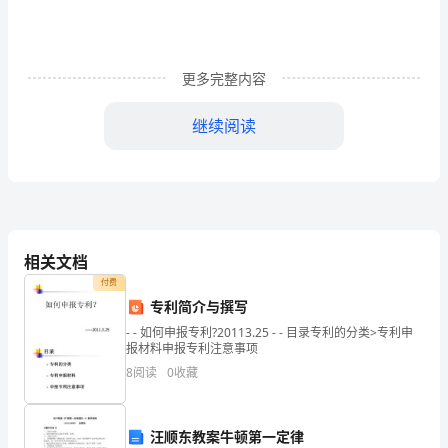
简
称
更多完整内容
甲
继续阅读
方）
3
乙
方：
处罚直至解除协议合作。
______________
4
相关文档
（以
个人身份证复印件各一份备案。
付费
下
专利简介与撰写
5
- - 如何申报专利?20113.25 - - 目录专利的分类>专利申
简
报、广告等须经甲方审核同意后方可使用。
报材料申报专利注意事项
称
8
阅读
0
收藏
第四条合作内容
乙
汪顺东教案牛顿第一定律