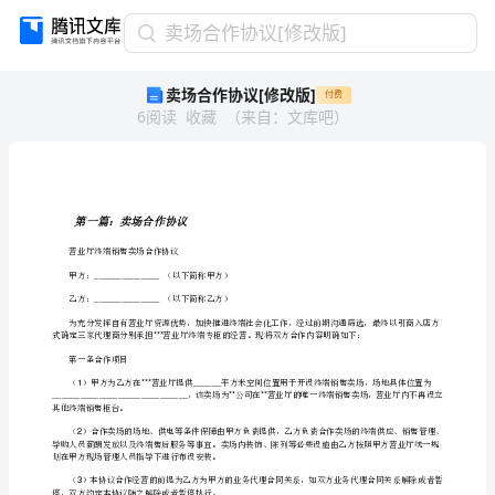
卖
卖场合作协议[修改版]
场
卖场合作协议[修改版]
付费
合
6
阅读
收藏
（
来自
：
文库吧
）
作
协
议
[修
改
第一篇：卖场合作协议
版]
营业厅终端销售卖场合作协议
第