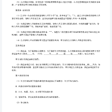
销
售
卖
日前提出申请，经甲方同意后方可进行。
__30__
场
3
合
业厅统一的各项管理制度，否则以违约论处。
作
第三条经营范围
协
端以外的其他产品和服务项目。
议
甲
2
方：
______________
（以
下