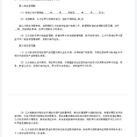
甲方：（以下简称甲方）
一
______________
篇：
乙方：（以下简称乙方）
______________
卖
***
场
第一条合作项目
合
作
1***______
_____________________________****
协
其他终端销售柜台。
议
2
营
划在甲方现场管理人员指导下进行布设安装。
业
3
厅
停，双方约定本协议随之解除或者暂停执行。
终
第二条经营期限
端