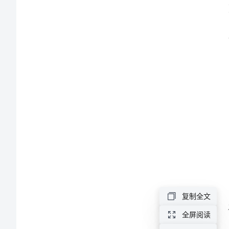
工
作
方
案
2024
年
中
学
家
校
复制全文
动；
共
全屏阅读