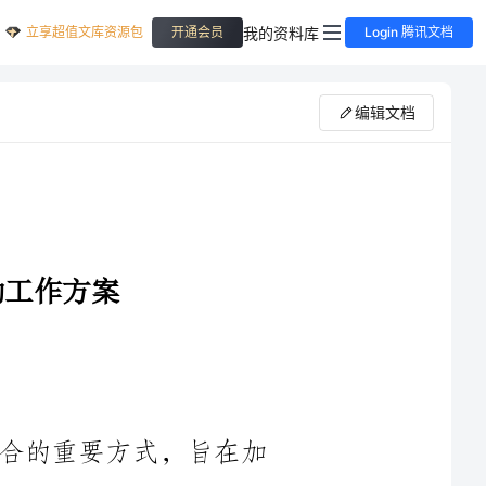
立享超值文库资源包
我的资料库
开通会员
Login 腾讯文档
编辑文档
家校共建是学校教育与家庭教育相结合的重要方式，旨在加
强家庭对学生教育的支持和参与。本次活动的目的是构建学校、
家庭和社区之间的紧密联系，促进学生的全面发展和健康成长。