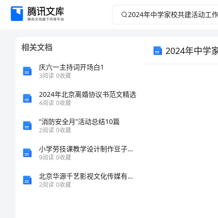
2024
年
相关文档
2024年中
中
庆六一主持词开场白1
学
3
阅读
0
收藏
家
2024年北京离婚协议书范文精选
4
阅读
0
收藏
校
“消防安全月”活动总结10篇
2
阅读
0
收藏
共
小学劳技课教学设计制作豆子贴画
9
阅读
0
收藏
建
北京华源千艺影视文化传媒有限公司介绍企业发展分析报告
活
2
阅读
0
收藏
动