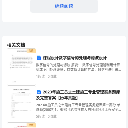
是
继续阅读
一
名
即
将
决方案。
相关文档
进
付费
课程设计数字信号的处理与滤波设计
入
数字信号的处理与滤波 摘要： 数字信号处理是利用计算
2024
机或专用处理设备，以数值计算的方法，对信号进行采
集、滤波、增强、压缩、估值和识别等加工处理，借以
1
阅读
0
收藏
年
达到提取信息和便于应用的目的，其应用范围涉及几乎
所
会
2023年施工员之土建施工专业管理实务题库
及完整答案【历年真题】
计
2023年施工员之土建施工专业管理实务题库第一部分 单
实
选题(200题)1、根据《危险性较大的分部分项工程安全
整理办法》规定：脚手架高度（ ）m及以上落地式钢
5
阅读
0
收藏
习
管脚手架工程需编制专项方案。A.24
付费