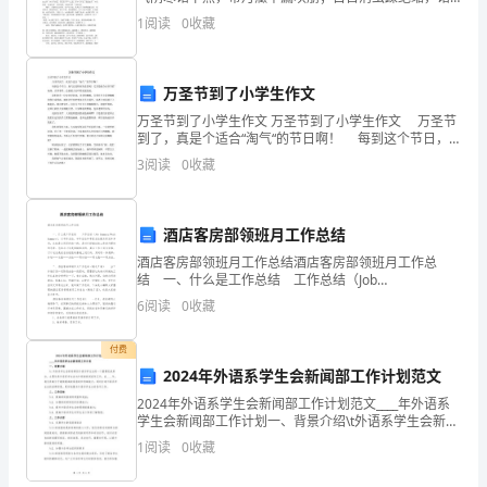
达
风百病尽虚征；陷而忽冲成阳亢，欲平阳亢降胆经。痛
1
阅读
0
收藏
者，腹痛也。木气主动，而性疏泄，木气下陷，疏泄
我
对
万圣节到了小学生作文
万圣节到了小学生作文 万圣节到了小学生作文 万圣节
贵
到了，真是个适合“淘气“的节日啊！ 每到这个节日，
淘气总是特别有意思呢！尤其是配合万圣节的'鬼怪，灵
公
3
阅读
0
收藏
异事件，总能把大家吓得屁滚尿流。 我们
司
酒店客房部领班月工作总结
的
酒店客房部领班月工作总结酒店客房部领班月工作总
浓
结 一、什么是工作总结 工作总结（Job
Summary/Work Summary），以年终总结、半年总结
6
阅读
0
收藏
厚
和季度总结最为常见和多用。总结是应用写作
兴
付费
2024年外语系学生会新闻部工作计划范文
趣
2024年外语系学生会新闻部工作计划范文____年外语系
学生会新闻部工作计划一、背景介绍\t外语系学生会新闻
和
部是外语系学生会的一个重要组成部分，主要负责外语
1
阅读
0
收藏
系学生会内外部的新闻宣传工作。在____年，
热