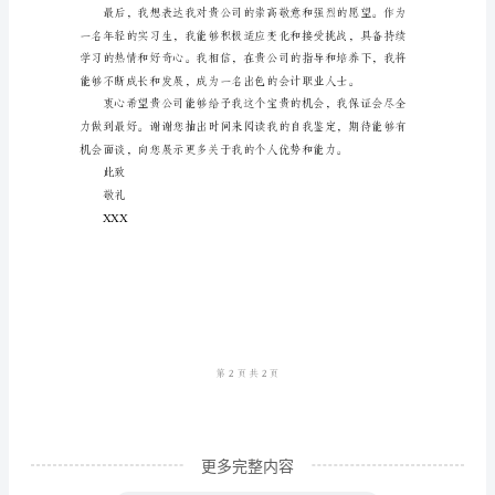
鉴
定
样
本
尊
敬
的
招
聘
经
理：
我
更多完整内容