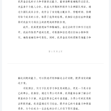
定
样
本
2024
年
会
计
实
习
的
自
我