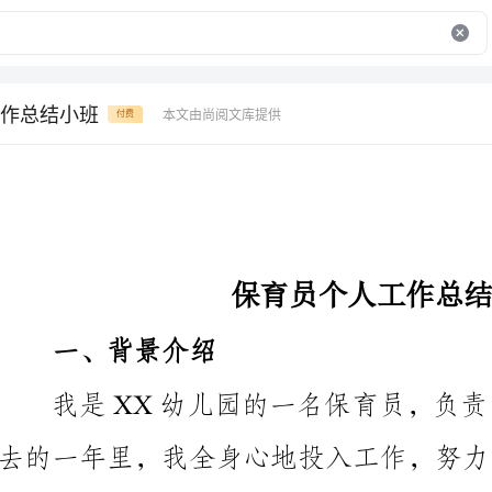
作总结小班
本文由尚阅文库提供
付费
保育员个人工作总结小班
一、背景介绍
望能进一步提高我的工作水平。