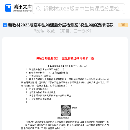
新
新教材2023版高中生物课后分层检测案3微生物的选择培养和计数新人教版选择性必修3
教
新教材2023版高中生物课后分层检测案3微生物的选择培养和计数新人教版选择性必修3
付费
材
3
阅读
收藏
（
来自
：
三一办公
）
2023
版
高
中
生
物
课
1．测定微生物数量的方法不包括()