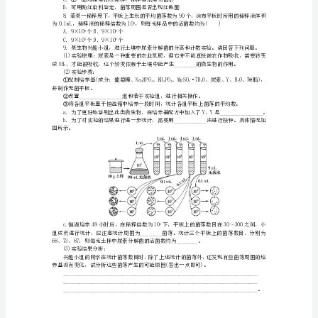
的
234
A．细菌个体小，真菌个体大
选
B．细菌易稀释，真菌不易稀释
C．细菌在土壤中的数量比真菌多
择
D．随机的，没有原因
A．筛选培养基中应含有大量的葡萄糖或蔗糖
培
养
和
A．样品稀释→涂布法分离→培养成单菌落
计
数
新