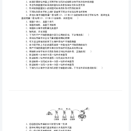
A．稀释涂布平板法B．显微镜直接计数
后
C．平板划线法D．滤膜法
分
层
A．不含氮源的培养基上
B．含有蛋白胨的固体培养基上
C．只含半纤维素而无其他碳源的选择
检
D．不含营养要素的培养基上
3.
测
案
3
微
围出现的透明区域。下列分析正确的是()
生
物