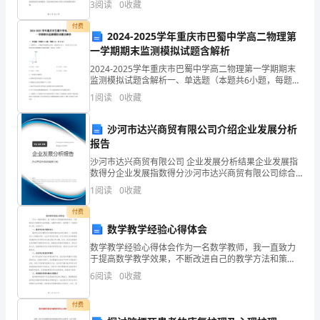
培
3
阅读
0
收藏
变得更加复杂和精密，每一天都是充满挑战的。作为铁
路交
养
付费
(3)实验结果分析：
2024-2025学年重庆市巴蜀中学高二物理第
和
一学期期末监测模拟试题含解析
2024-2025学年重庆市巴蜀中学高二物理第一学期期末
计
监测模拟试题含解析一、单选题（本题共6小题，每题4
分，共24分）1、如图所示，小球被轻质细线竖直悬挂，
1
阅读
0
收藏
数
悬线的拉力为T．当用水平拉力F将小球由竖直
【基
沙河市达兴商贸有限公司介绍企业发展分析
报告
础
沙河市达兴商贸有限公司 企业发展分析结果企业发展指
强
数得分企业发展指数得分沙河市达兴商贸有限公司综合
得分说明：企业发展指数根据企业规模、企业创新、企
1
阅读
0
收藏
业风险、企业活力四个维度对企业发展情况进行评价。
化
该企
付费
题
数学教学经验心得体会
数学教学经验心得体会作为一名数学教师，我一直致力
组】
于提高数学教学效果，不断改进自己的教学方法和策
略。在教学过程中，我积累了一些经验和心得，总结如
(学
6
阅读
0
收藏
下：一、激发学生的兴趣和动力激发学生的兴趣和动力
是数学教学
业
付费