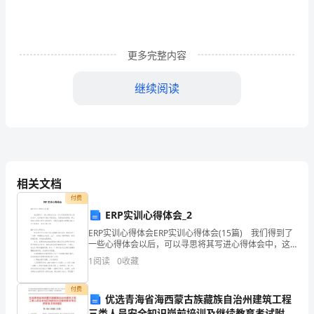
人
教
更多完整内容
版
继续阅读
选
择
性
A．①②③④培养基都应以尿素为唯一氮源
相关文档
必
B．图中所用培养基灭菌常用的方法是
付费
C．①～③过程是梯度稀释，稀释溶剂
ERP实训心得体会_2
修
ERP实训心得体会ERP实训心得体会(15篇) 我们得到了
一些心得体会以后，可以寻思将其写进心得体会中，这
3
5
样就可以通过不断总结，丰富我们的思想。那么好的心
1
阅读
0
收藏
得体会是什么样的呢？下面是小编精心整理的
A．9×10个B．9×10个
87
C．9×10个D．9×10个
课
56
付费
优选青海省海西蒙古族藏族自治州建筑工程
三类人员安全知识岗前培训及继续教育考试附答