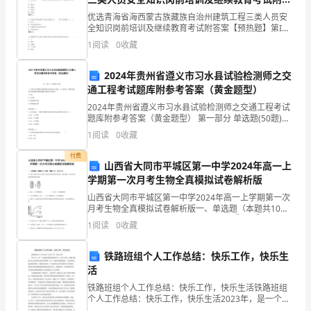
后
案【预热题】
优选青海省海西蒙古族藏族自治州建筑工程三类人员安
3
分
(2)实验步骤：
全知识岗前培训及继续教育考试附答案【预热题】第I部
分 单选题（50题）1. 边长超过 的洞口,四周设防护栏杆,
层
1
阅读
0
收藏
洞口下张拉安全平网。( )
并制作无菌平板。
检
2024年贵州省遵义市习水县试验检测师之交
通工程考试题库附参考答案（黄金题型）
测
2024年贵州省遵义市习水县试验检测师之交通工程考试
案
题库附参考答案（黄金题型） 第一部分 单选题(50题)
图所示。
1、回答环形线圈车辆检测器试验的相关问题。(5)依据以
1
阅读
0
收藏
3
上数据判断该环形线圈车辆检测器车
付费
微
山西省大同市平城区第一中学2024年高一上
学期第一次月考生物全真模拟试卷解析版
生
山西省大同市平城区第一中学2024年高一上学期第一次
月考生物全真模拟试卷解析版一、单选题（本题共10小
物
题，每题3分，共30分）1、图中的过程①和②分别表
1
阅读
0
收藏
示质壁分离和质壁分离复原，据此判断，过程①和②所
的
铁路班组个人工作总结：快乐工作，快乐生
选
活
择
铁路班组个人工作总结：快乐工作，快乐生活铁路班组
个人工作总结：快乐工作，快乐生活2023年，是一个充
5
满机遇和挑战的时代。在这个时代，铁路交通的运行也