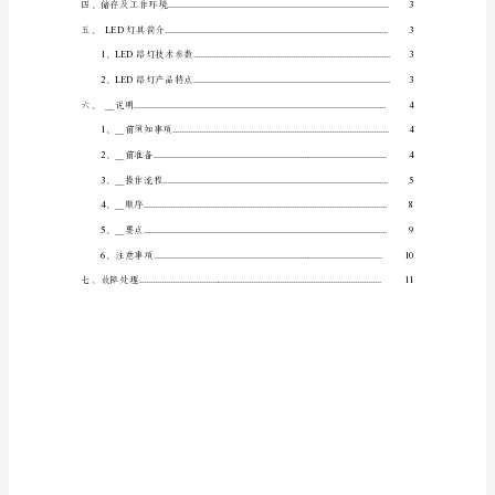
TOC
\o
"1-
3"
\h
\u
一、
产
品
介
绍
PAGEREF
_Toc472327231
\h