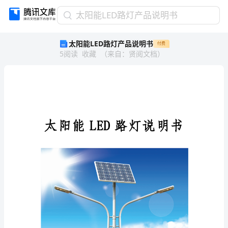
太
太阳能LED路灯产品说明书
阳
太阳能LED路灯产品说明书
付费
能
5
阅读
收藏
（
来自
：
贤阅文档
）
LED
路
灯
产
品
说
明