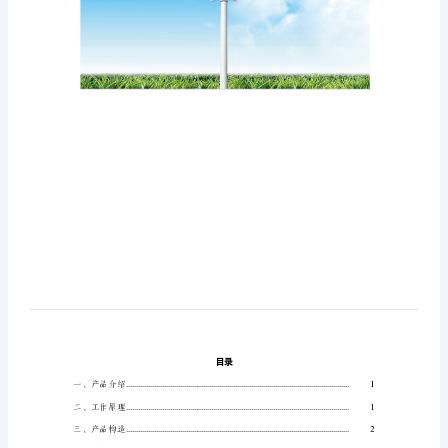
LED
书
太
阳
能
LED
路
灯
说
明
书
目
录