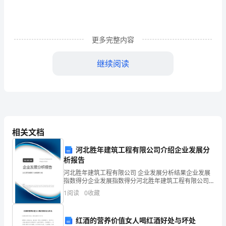
1
二、
更多完整内容
工
继续阅读
作
目录
原
一、产品介绍
...........................................................
理
二、工作原理
...........................................................
PAGEREF
相关文档
_Toc472327232
三、产品构造
...........................................................
河北胜年建筑工程有限公司介绍企业发展分
\h
四、储存及工作环境
..............................................
析报告
1
河北胜年建筑工程有限公司 企业发展分析结果企业发展
LED
五、灯具简介
...............................................
指数得分企业发展指数得分河北胜年建筑工程有限公司
LED
综合得分说明：企业发展指数根据企业规模、企业创
1
阅读
0
收藏
太
新、企业风险、企业活力四个维度对企业发展情况进行
1LED
、路灯技术参数
..................................
评价。
阳
2LED
、路灯产品特点
..................................
能
红酒的营养价值女人喝红酒好处与坏处