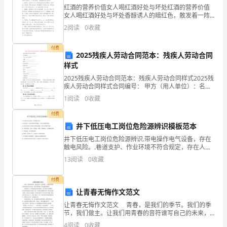
路
红酒的营养价值女人喝红酒好处与坏处红酒的营养价值
__
六、说明
.............................................................
女人喝红酒好处与坏处香醇诱人的暗红色，散发着一阵
灯
迷人的酒精香气。想知道女人喝红酒的好处有哪些吗？
2
阅读
0
收藏
说
红酒不易醉人，但是最养人，而且喝红酒还有益于睡
1__
、前须知事项
...........................................
眠，让
明
付费
书
2025残疾人劳动合同范本：残疾人劳动合同
2__
、前准备
....................................................
样式
3__
、操作流程
................................................
2025残疾人劳动合同范本：残疾人劳动合同样式2025残
疾人劳动合同样式合同编号： 甲方（用人单位）：名
称： 地址：
4__
、顺序
.........................................................
1
阅读
0
收藏
付费
5__
、要点
.........................................................
井下低压电工岗位危险源辨识模板范本
井下低压电工岗位危险源辨识.带电操作电气设备，存在
6
、注意事项
....................................................
触电风险。.巷道支护、作业环境不符合规定，存在人身
伤害风险。.检修作业地点不进行瓦斯浓度检测，存在瓦
13
阅读
0
收藏
七、故障处理
...........................................................
斯爆炸风险。.不执行验电、放电、封地线、闭锁、挂牌
付费
让青春无悔作文范文
让青春无悔作文范文 青春，是我们的季节。我们的季
节，我们做主。让我们用青春的音符谱写自己的未来，
用青春的歌喉，唱出独特的旋律。 青春是什么？青春
4
阅读
0
收藏