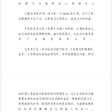
会
精
选
非
暴
力
沟
通
读
后
心