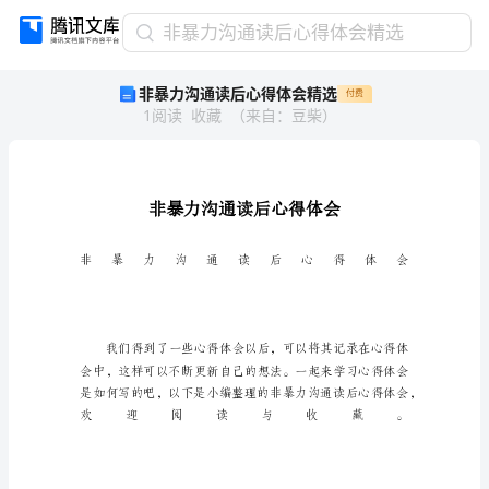
非
非暴力沟通读后心得体会精选
暴
非暴力沟通读后心得体会精选
付费
力
1
阅读
收藏
（
来自
：
豆柴
）
沟
通
读
后
心
得
体