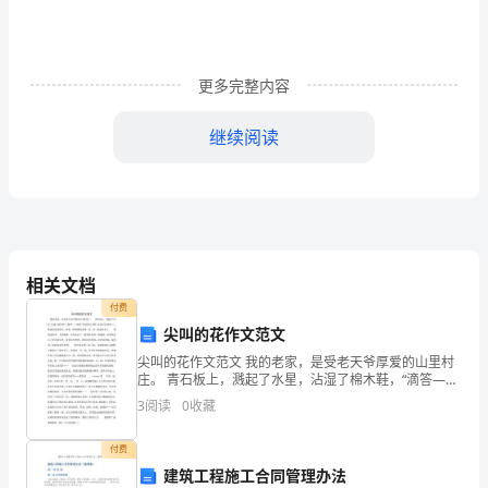
会
我
们
更多完整内容
得
继续阅读
到
了
一
些
相关文档
心
付费
尖叫的花作文范文
得
尖叫的花作文范文 我的老家，是受老天爷厚爱的山里村
庄。 青石板上，溅起了水星，沾湿了棉木鞋，“滴答——
体
滴答”来的那么突然，没有任何预兆……跟着桂花的清风，
3
阅读
0
收藏
跟着一阵绵薄的雨雾，花、雨，就这样来了
会
付费
以
建筑工程施工合同管理办法