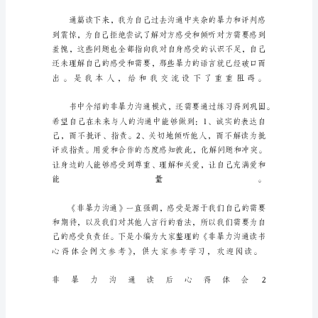
得
体
会
非
暴
力
沟
通
读
后
心
得
体