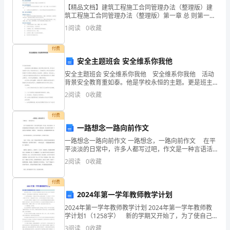
后，
【精品文档】建筑工程施工合同管理办法（整理版）建
筑工程施工合同管理办法（整理版）第一章 总 则第一条
可
目的和原则为规范建筑工程施工合同管理，确保工程质
1
阅读
0
收藏
量、安全、进度和投资控制等目标的实现，维护合同双
以
方
付费
将
安全主题班会 安全维系你我他
安全主题班会 安全维系你我他 安全维系你我他 活动
其
背景安全教育重如泰。他是学校永恒的主题。更是班主
任的重中之重。特别是经历汶川、玉树地震后。学校比
记
2
阅读
0
收藏
较重视连续组织了各种教育主题活动：逃生演
录
付费
一路想念一路向前作文
在
一路想念一路向前作文 一路想念，一路向前作文 在平
心
平淡淡的日常中，许多人都写过吧，作文是一种言语活
动，具有高度的综合性和创造性。如何写一篇有思想、
2
阅读
0
收藏
得
有文采的作文呢？下面是为大家收集的一路想念，一路
向
体
付费
2024年第一学年教师教学计划
会
2024年第一学年教师教学计划 2024年第一学年教师教
学计划1（1258字） 新的学期又开始了，为了使自己
中，
的教学跟上学校工作计划，各项工作顺利有序地进行，
3
阅读
0
收藏