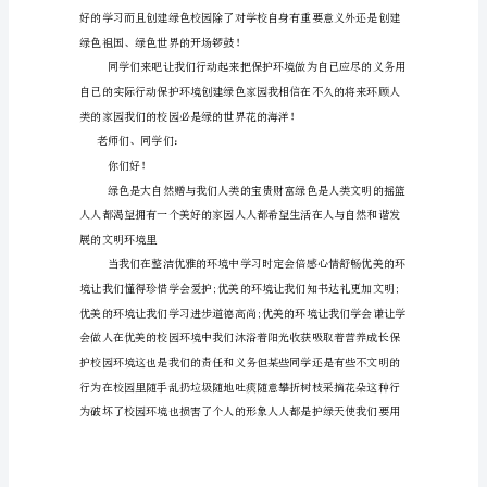
人
有
责”
无
不
的生存与发展提供优良的条件
提
醒
着
我
们
爱
护
校