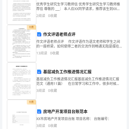
重
优秀学生研究生学习教师信 优秀学生研究生学习教师推
荐信 尊敬的 ___： 本人应XX同学请求，推荐该生到XX大
要
学进行研究生阶段的。 该生是本人XX课班上的学生，和
2
阅读
0
收藏
该生接触较多，比较熟悉。
性
老师们、同学们：
付费
下
作文评语老师点评
你们好！
面
作文评语老师点评 作文评语作为语文老师和学生之间
的一座桥梁，如何使得二者的交流作到畅通无阻是摆在
的
中学语文老师面前的一个非常大的问题。下面是网为大
13
阅读
0
收藏
家的，希望对大家有所帮助。 1、少年人生，总写着
是
植
基层减负工作推进情况汇报
展的文明环境里
基层减负工作推进情况汇报基层减负工作推进情况汇报
树
范文（通用11篇） 在日常学习和工作中，很多时候都
离不开汇报，汇报可以是任务开始前，也可以是任务结
环
3
阅读
0
收藏
束之后进行的，每个阶段的汇报重点不一样，你有了解
过
保
付费
教
房地产开发项目台账范本
XX市房地产开发项目台账 项目名称： 台账编号：
育
3
阅读
0
收藏