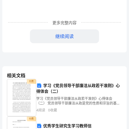
园、
爱
更多完整内容
护
继续阅读
环
境
创
建
相关文档
美
付费
学习《党员领导干部廉洁从政若干准则》心
好
得体会（二）
家
学习《党员领导干部廉洁从政若干准则》心得体会
（二） 党员领导干部廉洁从政是党的性质和宗旨的基本
绿色祖国、绿色世界的开场锣鼓！
要求，是全面贯彻党的路线方针政策的重要保障，也是
园
4
阅读
0
收藏
正确行使权力、履行职责的重要基础。1997年3月中央
的
付费
优秀学生研究生学习教师信