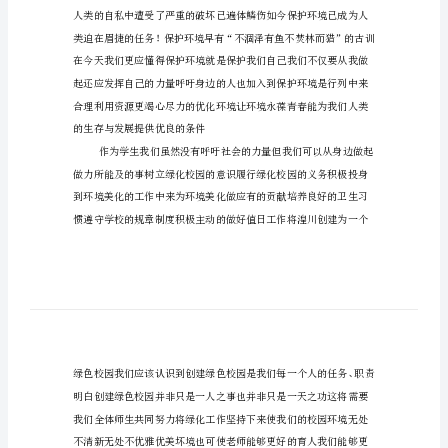
树
同学们：
环
保
教
育
广
要性
播
稿
“保
护
环
境
人