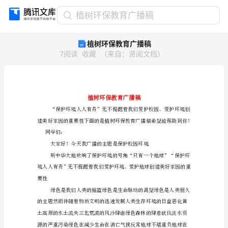
植
植树环保教育广播稿
树
植树环保教育广播稿
环
7
阅读
收藏
（
来自
：
贤阅文档
）
保
教
育
广
播
稿
植