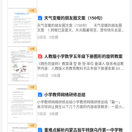
广
播
付费
天气变暖的朋友圈文案（150句）
稿
天气变暖的朋友圈文案（150句） 天气变暖的朋友圈
文案 1.转眼已是夏天，炎炎酷暑将至，愿你快乐总是，
希
好运随风而至，暑热转瞬即逝，始终清凉丝丝，幸福来
3
阅读
0
收藏
得准时，健康永远坚持。 2.夏天养生需四清
望
付费
能
人教版小学数学五年级下册图形的旋转教案
帮
《图形的旋转》教案课 型 新 授 单位 备课人 联系电话教
学内容：人教版义务教育教科书五年级下册课本第 83 页
的例题 1，第 85 页练习二十一的第 1~3题。教学目标：
助
10
阅读
0
收藏
1.进一步认识图形的旋转，探
到
付费
你！
小学教师网络研修总结
小学教师网络研修总结小学教师网络研修总结「篇一」
同
本次培训让我在以下几个方面的内容收获颇多：一是小
学数学教学中运用数学工具的策略；二是小学数学课堂
7
阅读
0
收藏
学
教学提问与反思的教学策略；三是小学数学课堂提问与
反思的教
们：
付费
重难点解析内蒙古翁牛特旗乌丹第一中学物