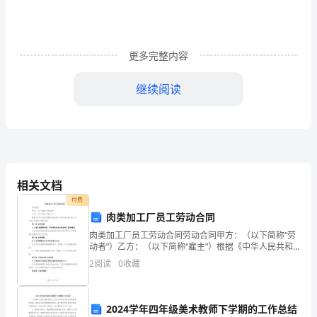
学
期
更多完整内容
我
校
继续阅读
德
育
工
作
相关文档
付费
以
肉类加工厂员工劳动合同
“三
肉类加工厂员工劳动合同劳动合同甲方：（以下简称“劳
系，为学校工作顺利开展奠定根底。
动者”）乙方：（以下简称“雇主”）根据《中华人民共和
个
国劳动合同法》和双方的协商一致，甲乙双方达成如下
2
阅读
0
收藏
劳动合同：第一条 合同目的1.1 雇主雇佣劳动者，
代
表”
2024学年四年级美术教师下学期的工作总结