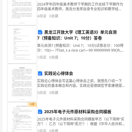
2024学年四年级美术教师下学期的工作总结下学期作为
和
四年级美术教师，我充分发挥自身专业知识和教学经
验，积极参与学校教育教学改革，努力提升学生的美术
科
4
阅读
0
收藏
素养和创造能力。在过去的一学期中，我主要完成了以
下工作
学
黑龙江开放大学《理工英语3》单元自测
开
7（预备知识：Unit 7；10分）答卷
战斗力，在工作中发挥先锋模
单元自测7 (预备知识：Unit 7； 10分)试卷总分：100得
展
分：10()— ?That, s a nice car!—99 99999999 99Oh,
thanks. I go it yest
观
1
阅读
0
收藏
为
实践论心得体会
指
实践论心得体会写这篇心得体会之前，我想先介绍一下
实践论的基本概念和内容。实践论是德国哲学家康德提
导，
出来的一个哲学理论，它主要探讨人类实践的本质和价
5
阅读
0
收藏
值。实践论认为，人的实践活动是人类认识和改造世界
以
的主要方
付费
行
2025年电子元件原材料采购合同模板
育。
为
2025年电子元件原材料采购合同模板甲方（以下简称“买
方”）：乙方（以下简称“卖方”）：根据《中华人民共和
国合同法》及相关法律法规的规定，甲乙双方在平等、
标
2
阅读
0
收藏