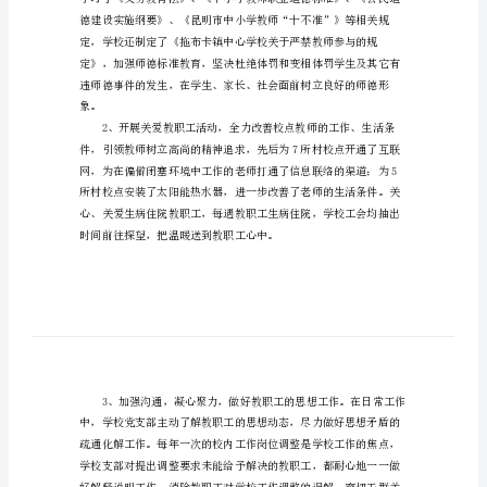
结
春
季
学
期
德
育
育如下：
的
工
作
总
结