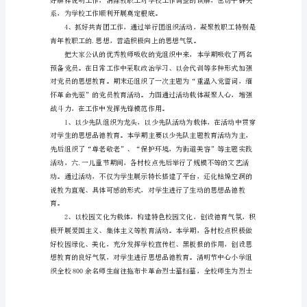
春
季
学
象。
期
德
育
的
工
作
总
结
本