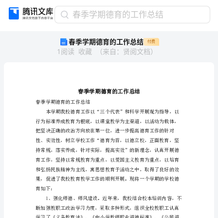
春
春季学期德育的工作总结
季
春季学期德育的工作总结
付费
学
1
阅读
收藏
（
来自
：
贤阅文档
）
期
德
育
的
工
作
春季学期德育的工作总结
总