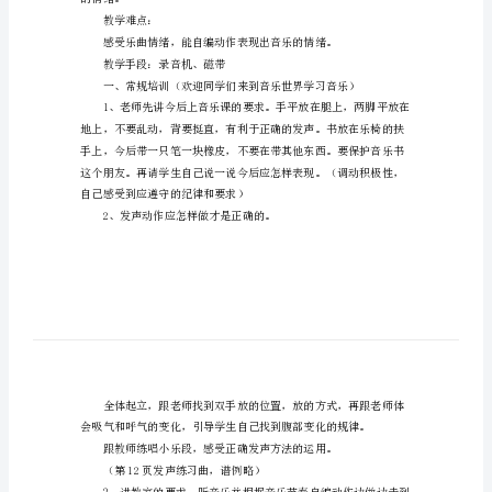
1、歌曲“上学歌”学唱；
小
2、综合训练
学
3、欣赏：快乐的一天
音
1、熟悉
乐
上
学
歌
现《上学歌》活泼愉快的情绪。
的
教学重点：
课
件
的情绪。
小
教学难点：