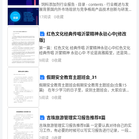
考
- 饲料添加剂行业报告 - 目录 - contents - 行业概述与发
展背景国内外市场现状与竞争格局产品技术创新与研发
以
进展产
17
阅读
0
收藏
下
红色文化经典传唱沂蒙精神永驻心中[修改
内
版]
事情。”
容，
第一篇：红色文化 经典传唱 沂蒙精神永驻心中红色文化
经典传唱 沂蒙精神 永驻心中 不论是高雅殿堂，还是简陋
2、听音乐的第一段“早早起”
好
的教室，都留下了她高亢而又有感染力的歌声，她的声
9
阅读
0
收藏
音和形象也走进了千家万户，成为人们格外关注和
请生说一说这一段听过后
自
假期安全教育主题班会_31
己
假期安全教育主题班会假期安全教育主题班会(合集15
的
现的内容，边听边用动作表现。
篇) 在年少学习的日子里，说到主题班会，大家应该都
参加过吧？主题班会必须有明确的教育目的，自始至终
5
阅读
0
收藏
授
贯穿，渗透着极强的教育性。相信很多朋友都需要一
课
样？路上看到什么风光？”
吉珠旅游管理实习报告推荐8篇
思
吉珠旅游管理实习报告推荐8篇 一定要认真对待自己的实
习工作，有必要的时候可以写实习报告进行记录，一段
路
辛苦的实习生活已经要收场了，可以用心写一份实习报
2
阅读
0
收藏