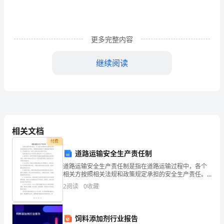
家
准
备
更多完整内容
好
继续阅读
啦，
老
师
们，
相关文档
（第12页发声练习曲，谱例略）
大
付费
道路运输安全生产责任制
家
道路运输安全生产责任制是指在道路运输过程中，各个
自己的位置。
相关方按照相关法规和政策规定承担的安全生产责任。
可
该制度的目的是为了保障道路运输的安全，防范事故发
听音乐练习
2
阅读
0
收藏
生，保护人民群众的生命财产安全。道路运输安全生产
以
责任制主
参
饲料添加剂行业报告
1、导入：