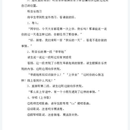
学
音
教学手段：录音机、磁带
乐
上
学
歌
的
课
自己感受到应遵守的纪律和要求）
件
2、发声
已
经
为
大