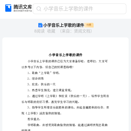
小
小学音乐上学歌的课件
学
小学音乐上学歌的课件
付费
音
8
阅读
收藏
（
来自
：
贤阅文档
）
乐
上
学
歌
的
课
件