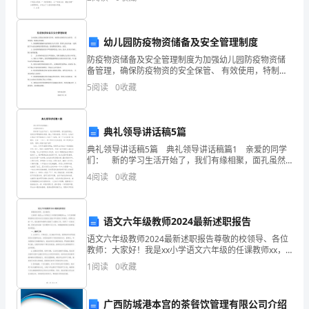
告了，小编今天就为您带来了吉珠旅游管理实习报告
哦！
4、学唱《上学歌》
幼儿园防疫物资储备及安全管理制度
1、
防疫物资储备及安全管理制度为加强幼儿园防疫物资储
②读歌词，注意咬字要清楚。
备管理，确保防疫物资的安全保管、 有效使用，特制定
歌
本制度。.防疫物资储备库房必须实行专人专管，管理人
5
阅读
0
收藏
员应具备一 定的医学专业知识和使用管理知识，防疫物
资
曲
“上
典礼领导讲话稿5篇
典礼领导讲话稿5篇 典礼领导讲话稿篇1 亲爱的同学
学
们： 新的学习生活开始了，我们有缘相聚，面孔虽然
陌生，但我们却带着新的希望，踏上了新的征程。同学
歌”
4
阅读
0
收藏
们，让我们在第四中学开始我们人生的下一征程，
学
语文六年级教师2024最新述职报告
唱；
语文六年级教师2024最新述职报告尊敬的校领导、各位
教师：大家好！我是xx小学语文六年级的任课教师xx，
今天非常荣幸能够在这里向各位汇报我在2024学年度的
1
阅读
0
收藏
2、
工作情况。回顾过去的一年，我在教学和教研方面
综
广西防城港本宫的茶餐饮管理有限公司介绍