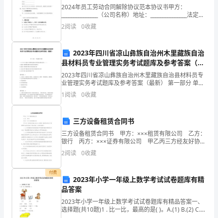
2024年员工劳动合同解除协议范本协议书甲方：
溶液
质
_______________（公司名称）地址：_______________法定代
分散质大小<10
表人：_______________电话：______________
2
阅读
0
收藏
胶体的本质特征
世
丁达儿现象：光亮的通路区分溶液与胶体
界
电解质：在水溶液
2023年四川省凉山彝族自治州木里藏族自治
县材料员专业管理实务考试题库及参考答案（最
物
新）
2023年四川省凉山彝族自治州木里藏族自治县材料员专
质
业管理实务考试题库及参考答案（最新） 第一部分 单选
题(50题) 1、以下关于建设工程物资采购合同的说法错误
1
阅读
0
收藏
的
的为（ ）。A.建设工程物资采购合
分
物质的分离与提纯水
三方设备租赁合同书
过滤法：
类
三方设备租赁合同书 甲方：×××租赁有限公司 乙方：
蒸发结晶
银行 丙方：×××证券有限公司 甲乙丙三方经友好协
及
商，就×××租第 号租赁合同(以下简称租赁合同)达成以下
蒸馏法：
2
阅读
0
收藏
协议条款，以资共同遵守：
馏烧瓶冷凝器
转
分液
：分离互不相容的两种液体
付费
2023年小学一年级上数学考试试卷题库有精
萃取
化
品答案
不用酒精萃取
有
2023年小学一年级上数学考试试卷题库有精品答案一、
选择题(共10题)1 . 比一比，最高的是( )。A.(1) B.(2) C.
(3)2 . 从8数到16，一共