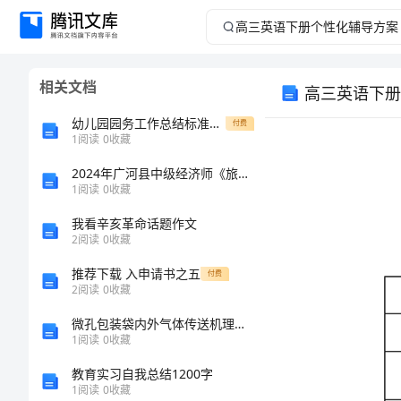
高
三
相关文档
高三英语下册
英
幼儿园园务工作总结标准格式
付费
语
1
阅读
0
收藏
2024年广河县中级经济师《旅游经济实务》深度预测试题完整版
下
1
阅读
0
收藏
册
我看辛亥革命话题作文
学生姓名
2
阅读
0
收藏
个
__科目
推荐下载 入申请书之五
付费
2
阅读
0
收藏
性
学习
微孔包装袋内外气体传送机理的研究的任务书
化
1
阅读
0
收藏
生活
习惯
教育实习自我总结1200字
学习
辅
1
阅读
0
收藏
方法