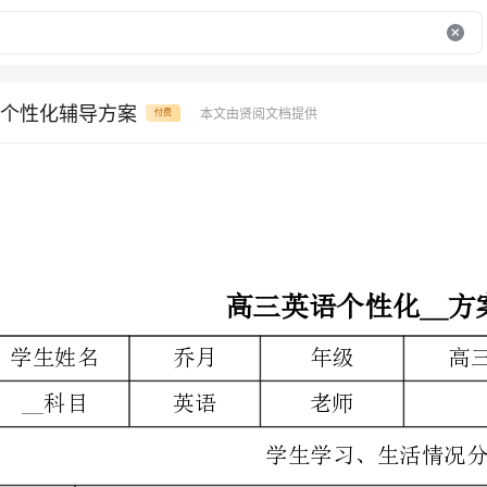
个性化辅导方案
本文由贤阅文档提供
付费
高三英语个性化__方案
乔月
年级
高三
就读学校
英语
老师
戴月
学生学习、生活情况分析
天真活泼，上进好学
比较盲目，不知如何克服学习中的问题