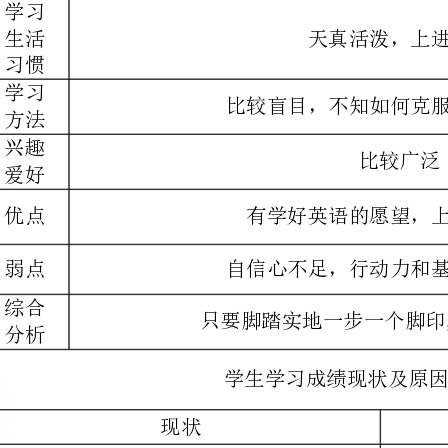
比较广泛
有学好英语的愿望，上课认真积极
自信心不足，行动力和基础都还需加强
只要脚踏实地一步一个脚印,一定会实现目标
学生学习成绩现状及原因分析
现状
原因
(1)英语基础比较薄弱，知识点空缺比较多
(2)过于依赖老师的引导，缺乏__思考
(3)知识点散乱，没有系统
造成导致英语的学习异常困难。
绪，缺乏逻辑推断能力。