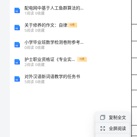
兴趣
导
配电网中基于人工鱼群算法的分布式发电规划
爱好
1
阅读
0
收藏
方
优点
关于修养的作文：自律
付费
5
阅读
0
收藏
弱点
案
小学毕业班数学检测卷附参考答案（黄金题型）
综合
0
阅读
0
收藏
高
分析
护士职业资格证《专业实务》能力提升试题 附解析
三
付费
2
阅读
0
收藏
英
对外汉语新词语教学的任务书
语
5
阅读
0
收藏
个
性
化
复制全文
__
全屏阅读
方