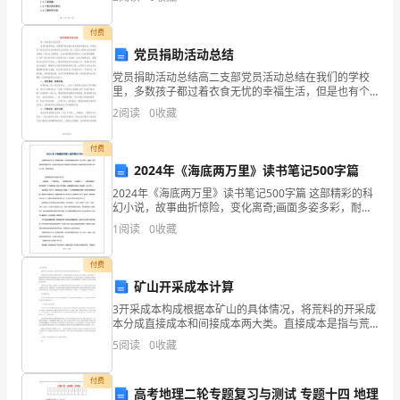
过
话：统一社会信用代码：鉴于甲方
三、创设情景，引导理解诗文。
诗
付费
．配乐范读，学生感受。
1
党员捐助活动总结
歌
党员捐助活动总结高二支部党员活动总结在我们的学校
2
里，多数孩子都过着衣食无忧的幸福生活，但是也有个
和
别学生因为各种原因而生活贫困。高二支部立志帮助这
2
阅读
0
收藏
些贫困学生解决一些生活上的困难，让他们能感受到学
伟
3
校这个大
付费
人
2024年《海底两万里》读书笔记500字篇
2
的
2024年《海底两万里》读书笔记500字篇 这部精彩的科
幻小说，故事曲折惊险，变化离奇;画面多姿多彩，耐人
故
寻味。让读者，在赞美探险者英勇的同时，也惊羡大海
1
阅读
0
收藏
的壮丽!下面是我为大家收集关于《海底两万
事，
付费
使
矿山开采成本计算
3开采成本构成根据本矿山的具体情况，将荒料的开采成
学
本分成直接成本和间接成本两大类。直接成本是指与荒
料开采直接有关的成本，内容包括:直接参与开采作业的
生
5
阅读
0
收藏
人员工资成本，例如串珠锯、凿岩机的操作者和不脱产
的现
在
付费
高考地理二轮专题复习与测试 专题十四 地理