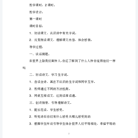
与
教学重难点：
平
等
教
学
教学课时：课时。
8-9
内
最美的花束
容：
教学目标：
本
单
元
2
共
1
编
排