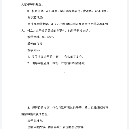
平
等
尊重别人，树立与大家平等的思想。
三
年
级
语
方法。
文
教学目标：
教
案
——
2
尊
大家平等的思想。
重
3