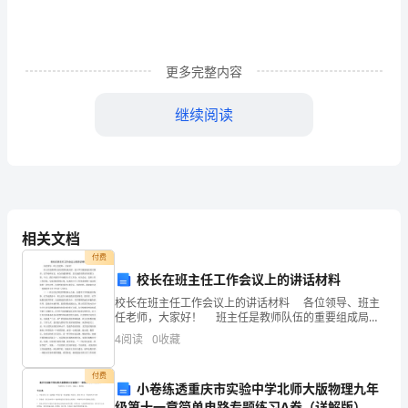
了
三
更多完整内容
篇
继续阅读
主
体
3
课
消除种族歧视的愿望。
文
教学重难点：
相关文档
《最
付费
美
校长在班主任工作会议上的讲话材料
教学课时：课时。
2
校长在班主任工作会议上的讲话材料 各位领导、班主
的
任老师，大家好！ 班主任是教师队伍的重要组成局
部，是小学生健康成长的引路者，是学校和家长、社会
教学设计：
花
4
阅读
0
收藏
沟通的桥梁，是实施素质教育的重要力量。今天，我们
专
束》，
第一课时
付费
小卷练透重庆市实验中学北师大版物理九年
级第十一章简单电路专题练习A卷（详解版）