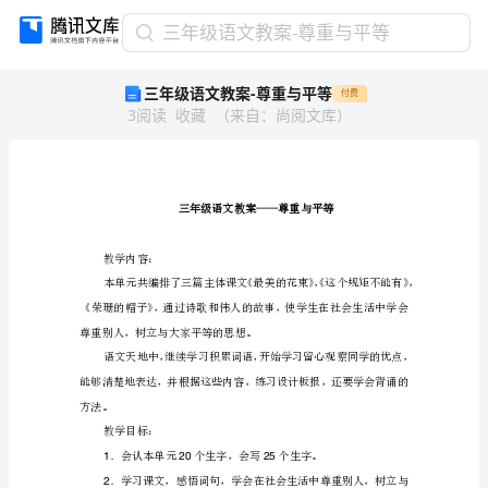
三
三年级语文教案-尊重与平等
年
三年级语文教案-尊重与平等
付费
级
3
阅读
收藏
（
来自
：
尚阅文库
）
语
文
教
案-
尊
重
与
教学内容：