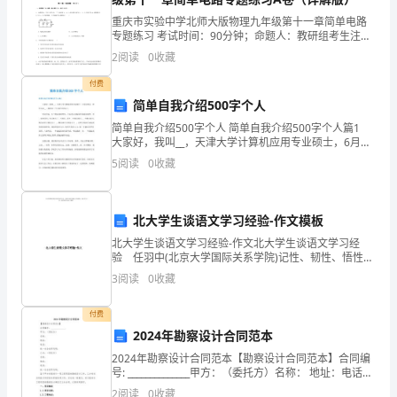
《这
课时目标：
重庆市实验中学北师大版物理九年级第十一章简单电路
个
专题练习 考试时间：90分钟；命题人：教研组考生注
．
1
意：1、本卷分第I卷（选择题）和第Ⅱ卷（非选择题）两
规
2
阅读
0
收藏
部分，满分100分，考试时间90分钟2、答卷前，考
2
付费
矩
简单自我介绍500字个人
导学过程：
不
简单自我介绍500字个人 简单自我介绍500字个人篇1
大家好，我叫__，天津大学计算机应用专业硕士，6月份
能
一、谈话揭题。
毕业，研究方向__。我想从三个方面介绍自己： 学习方
5
阅读
0
收藏
面。大三时保送研究生，之后进入实验室
有》，
《荣
北大学生谈语文学习经验-作文模板
吗
珊
北大学生谈语文学习经验-作文北大学生谈语文学习经
验 任羽中(北京大学国际关系学院)记性、韧性、悟性这
二、初读诗文，学习生字词。
六个字是四川师范大学教授、著名历史学家李成良赠给
的
3
阅读
0
收藏
我的，这是他二十年来治学经验的总结，我也一直视若
珍
1
帽
付费
2024年勘察设计合同范本
子》，
．教师通过不同的方法检测。
2
2024年勘察设计合同范本【勘察设计合同范本】合同编
通
号: ______________甲方：（委托方）名称： 地址：电话：
．
3
统一社会信用代码：乙方：（受托方）名称：地址：电
2
阅读
0
收藏