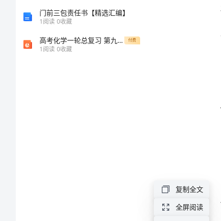
总
门前三包责任书【精选汇编】
1
阅读
0
收藏
结
高考化学一轮总复习 第九单元 第2讲 生活中两种常见的有机物 基本营养物质课件
付费
1
阅读
0
收藏
标
准
版
本
2024
年
学
复制全文
校
全屏阅读
精