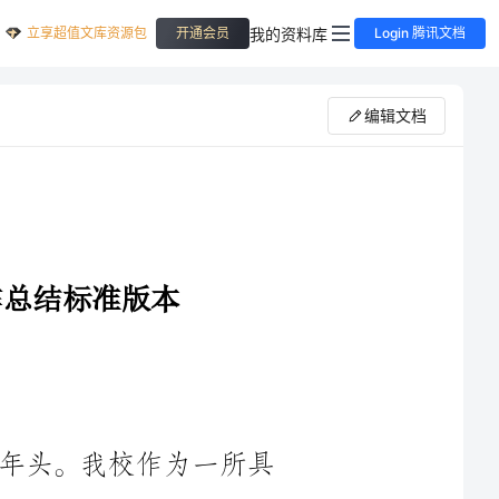
立享超值文库资源包
我的资料库
开通会员
Login 腾讯文档
编辑文档
____年是我校精准扶贫工作的第五个年头。我校作为一所具
有社会责任感的高等学府，一直积极参与和推动贫困地区的扶贫
工作。本年度，学校根据国家扶贫政策的要求，制定了“深入贫