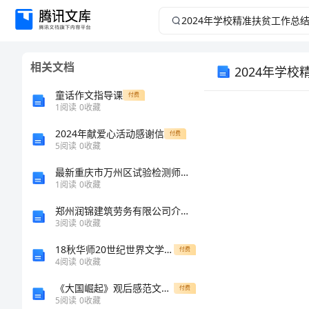
2024
年
相关文档
2024年学
学
童话作文指导课
付费
校
1
阅读
0
收藏
精
2024年献爱心活动感谢信
付费
5
阅读
0
收藏
准
最新重庆市万州区试验检测师之交通工程考试题库及答案（必刷）
1
阅读
0
收藏
扶
郑州润锦建筑劳务有限公司介绍企业发展分析报告
3
阅读
0
收藏
贫
18秋华师20世纪世界文学在线作业辅导资料【整理版】
付费
工
4
阅读
0
收藏
《大国崛起》观后感范文2000字
付费
作
5
阅读
0
收藏