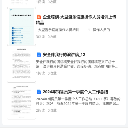
1
阅读
0
收藏
题）两部分，满分100分，考试时间90分钟2、答
实
加
企业培训-大型游乐设施操作人员培训上传
精品
强
- 大型游乐设施操作人员培训 - - - - 1 - 操作人员的
学
3
阅读
0
收藏
校
安全伴我行的演讲稿_12
政
安全伴我行的演讲稿安全伴我行的演讲稿范文汇总十
风
篇 演讲稿具有逻辑严密，态度明确，观点鲜明的特
点。在当今社会生活中，需要使用演讲稿的场合越来越
1
阅读
0
收藏
多，相信许多人会觉得演讲稿很难写吧，下面是小编收
行
集整理的
风
2024年销售员第一季度个人工作总结
建
2024年销售员第一季度个人工作总结（1800字）尊敬的
领导：您好！随着2024年第一季度的结束，我来向您汇
设，
报一下我的工作成果及反思，希望对公司未来的发展有
2
阅读
0
收藏
所帮助。一、工作成果及业绩在2024年第一季
不