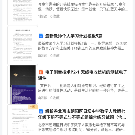
报活动，达到相互促进，共同提高。
写童年趣事的开头结尾描写童年趣事的开头结尾 1. 童年
风
像一场梦，使我快乐无比；童年就像一只飞在蓝天中的
鸟儿，无忧无虑，自由自在；童年像天空中的彩虹，有
行
1
阅读
0
收藏
着红、橙、黄、绿、青、蓝、紫各色不一，形态
风
最新教师个人学习计划模板5篇
工
最新教师个人学习计划模板5篇 一、指导思想 以国家
作
的教育方针和上级关于师训工作的文件政策精神为指
导，以建设一支师德修养高、业务素质精良、教学技能
0
阅读
0
收藏
实
全面、教学基本功过硬、具有一定教科研能力适应新课
程
施
电子测量技术P2-1 无线电收信机的测试电子
课件
方
- 文档名 - - 创新是人们对原有知识、经验进行加工之
案》
后进行的创造性活动，是对生活经验的一种升华，更是
对知识的一种深加工。通过这种活动人们就会有
4
阅读
0
收藏
的
工和社会的监督。
付费
精
解析卷北京市朝阳区日坛中学数学人教版七
(二)教职工责任
年级下册不等式与不等式组综合练习试题（含详
神，
解）
北京市朝阳区日坛中学数学人教版七年级下册不等式与
不等式组综合练习 考试时间：90分钟；命题人：教研组
切
考生注意：1、本卷分第I卷（选择题）和第Ⅱ卷（非选择