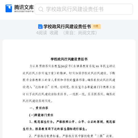
学
学校政风行风建设责任书
校
学校政风行风建设责任书
付费
政
4
阅读
收藏
（
来自
：
尚阅文库
）
风
行
风
建
设
责
任