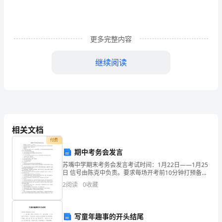
田
县
更多完整内容
教
育
继续阅读
系
统
xx
年
相关文档
付费
民
期中考务会发言
主
苏嘴中学期末考务会发言考试时间：1月22日——1月25
日 信号由陈克中负责。要求每场开考前10分钟打预备
评
铃，按时打考试、开考铃和结束铃，不能提前也不能推
2
阅读
0
收藏
迟，要监守岗位。二、考场安排： 1、本次考场为
议
政
写童年趣事的开头结尾