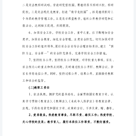
为
长和社会的监督。
认
真
贯
彻
落
的良好氛围。
实
古
教
监
[xx]2
号
《古