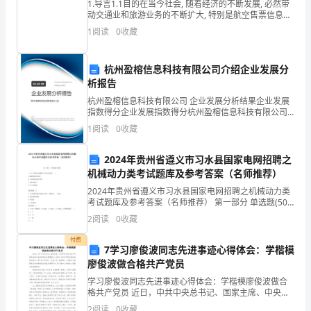
试
1.导言1.1目的在当今社会, 随着经济的不断发展, 必然带
调
整
后
薪
资
：
动交通业和旅游业务的不断扩大, 特别是航空售票信息管
用
理日异复杂, 传统的手工登记和集中管理已经难以满足快
1
阅读
0
收藏
节奏, 高效率的现代生活需求。“飞机
期
杭州盈榕信息科技有限公司介绍企业发展分
满
析报告
□
杭州盈榕信息科技有限公司 企业发展分析结果企业发展
指数得分企业发展指数得分杭州盈榕信息科技有限公司
表
综合得分说明：企业发展指数根据企业规模、企业创
1
阅读
0
收藏
新、企业风险、企业活力四个维度对企业发展情况进行
现
评价。
2024年贵州省遵义市习水县国家电网招聘之
优
机械动力类考试题库及参考答案（名师推荐）
异
2024年贵州省遵义市习水县国家电网招聘之机械动力类
考试题库及参考答案（名师推荐） 第一部分 单选题(50
□
题) 1、以下不属于机器的工作部分的是( )A.数控机床的
2
阅读
0
收藏
刀架B.工业机器人的手臂C
升
付费
7学习廖俊波同志先进事迹心得体会：学楷模
职
廖俊波做合格共产党员
学习廖俊波同志先进事迹心得体会：学楷模廖俊波做合
□
格共产党员 近日，中共中央总书记、国家主席、中央军
委主席习近平对廖俊波同志先进事迹作出重要指示，号
2
阅读
0
收藏