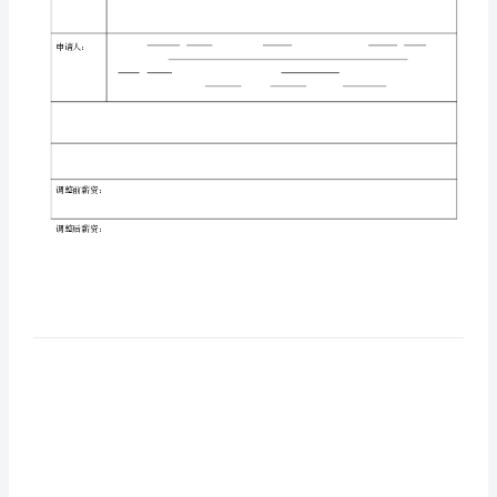
工
调
姓
薪
申
请
表
姓
入
职
时
名
间
部
资
进
人
员
工
新
□
门
薪
资
加
年
薪
度
□
□
职
调
位
入
整
类