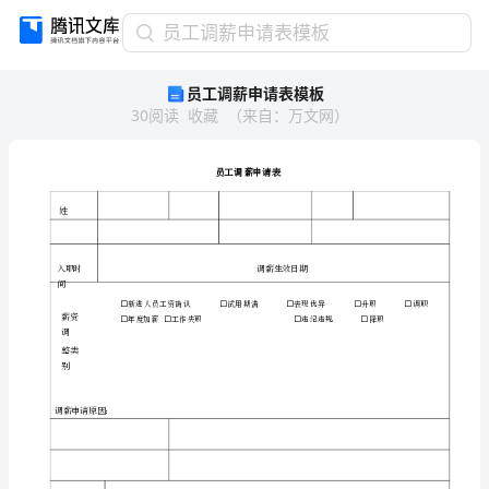
员
员工调薪申请表模板
工
员工调薪申请表模板
调
30
阅读
收藏
（
来自
：
万文网
）
薪
申
请
表
模
板
员