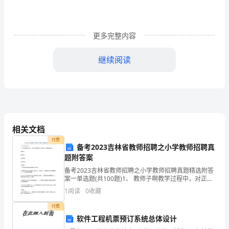
申
请
人
：
日
期
更多完整内容
□
继续阅读
新
进
人
员
相关文档
工
付费
备考2023吉林省教师招聘之小学教师招聘真
资
题附答案
备考2023吉林省教师招聘之小学教师招聘真题精选附答
确
案一单选题(共100题)1、 教师子啊教学过程中，对正在
前
调
整
薪
资
：
进行的教学活动进行自我认识和反思的能力是（）A.教
1
阅读
0
收藏
认
学设计B.教学组织C.教学决策D.
付费
□
软件工程机票预订系统总体设计