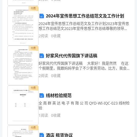
调
召广大党员干部向廖俊波同志学习，学习他不忘初心、
职
付费
2024年宣传思想工作总结范文及工作计划
□
2024年宣传思想工作总结范文及工作计划2023年宣传思
想工作总结范文2023年宣传思想工作总结尊敬的领导、
年
各位同事：时光荏苒，转眼间我们已经进入了2023年，
2
阅读
0
收藏
我感到十分荣幸能够在这样一个充满机遇和挑
度
付费
加
好家风代代传国旗下讲话稿
薪
好家风代代传国旗下讲话稿 大家好！我是然然 在这
个假期里，我跟妈妈学会了不少家务劳动。比方，我会
□
把家里清扫得一尘不染；会把碗筷洗得干干净净；我还
2
阅读
0
收藏
学会了洗衣服哟！以前，祖先依靠勤劳的双手，创造了
工
付费
作
线材检验规范
全 南 群 英 达 电 子 有 限 公 司 QYD-WI-IQC-023 线材检
失
验
职
1
阅读
0
收藏
□
付费
酒店 租赁协议