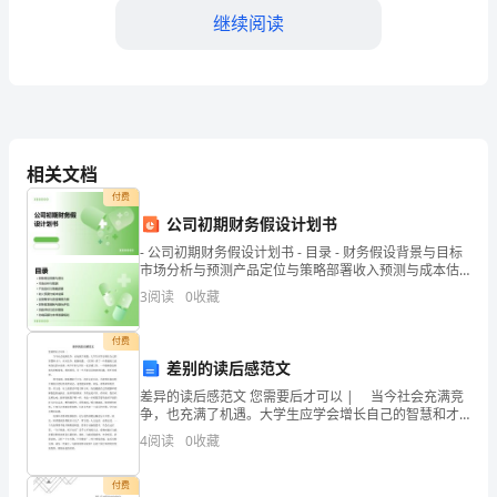
文
继续阅读
明
优
质
相关文档
服
付费
务
公司初期财务假设计划书
竞
- 公司初期财务假设计划书 - 目录 - 财务假设背景与目标
市场分析与预测产品定位与策略部署收入预测与成本估
算投资需求与资金筹措方案财务报表编制与指
赛
3
阅读
0
收藏
基本符合总行的服务要求。
活
付费
二、
动
差别的读后感范文
差异的读后感范文 您需要后才可以 | 当今社会充满竞
已
争，也充满了机遇。大学生应学会增长自己的智慧和才
行动。
干，应对竞争，把握机遇。《差异》讲了一个普通而又
4
阅读
0
收藏
经
意味深长的小故事：两个年轻人同在一家店铺工作，一
结
付费