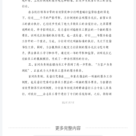
具体表现在以下几个方面。
总
一、
结
及
2024
年
工
作
安
排
____
年
度
更多完整内容
的