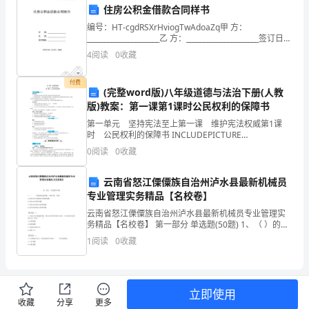
住房公积金借款合同样书
束，
编号：HT-cgdRSXrHviogTwAdoaZq甲 方：
_____________________乙 方：_____________________签订日
对
期：_____________
4
阅读
0
收藏
____
付费
年
(完整word版)八年级道德与法治下册(人教
版)教案：第一课第1课时公民权利的保障书
的
第一单元 坚持宪法至上第一课 维护宪法权威第1课
窗
时 公民权利的保障书 INCLUDEPICTURE
"C:\\Users\\Administrator\\Desktop\\八下道德与法治
0
阅读
0
收藏
（人教）新教案
口
云南省怒江傈僳族自治州泸水县最新机械员
服
专业管理实务精品【名校卷】
务
三、
云南省怒江傈僳族自治州泸水县最新机械员专业管理实
务精品【名校卷】 第一部分 单选题(50题) 1、（ ）的建
工
筑起重机械，不得出租、使用。A.没有齐全有效的安全
1
阅读
0
收藏
保护装置B.没有安全保护装置C
作，
总、
立即使用
收藏
分享
更多
省