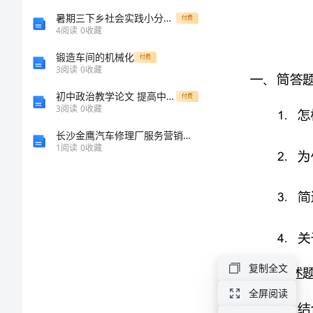
语
暑期三下乡社会实践小分队心得体会
付费
4
阅读
0
收藏
文
锻造车间的机械化
付费
3
阅读
0
收藏
教
初中政治教学论文 提高中考思想品德得分的秘诀集锦
付费
3
阅读
0
收藏
学
长沙金鹰汽车修理厂服务营销策略研究的综述报告
研
1
阅读
0
收藏
究》
期
末
复制全文
题
全屏阅读