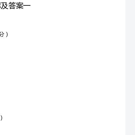
一、筒答题（答出要点即可，不必展开论
1040
怎样理解“语文是最重要的交际工具”？