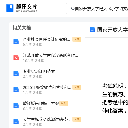
国
家
相关文档
国家开放大学
开
企业社会责任会计研究的开题报告
付费
放
6
阅读
0
收藏
江苏开放大学古代汉语形考作业三
大
13
阅读
0
收藏
学
专业实习证明范文
2
阅读
0
收藏
电
2025年餐饮摊位租赁续租合同范本
付费
1
阅读
0
收藏
大
玻镁板吊顶施工方案
付费
《小
3
阅读
0
收藏
大学生标兵竞选演讲稿-范文淘淘
付费
学
2
阅读
0
收藏