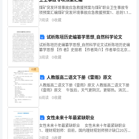
煤矿突发环境事故应急救援预案与煤矿职业卫生事故专
朝
项预案汇编煤矿突发环境事故应急救援预案1、总则1.1
5、下列有关电现象的说法中正确的是（）
目的：建立健全环境污染事故应急机制，提高企业应对
阳
7
阅读
0
收藏
涉及公共危机的突发环境污染事故的能力，维护社会稳
定，
A．得到电子的物体带正电
区
试析陈垣历史编纂学思想_自然科学论文
日
B．摩擦起电是利用摩擦的方式创造电荷
试析陈垣历史编纂学思想_自然科学论文试析陈垣历史编
纂学思想 【作 者】史丽君 【作者简介】作者单位北京师
坛
C．电荷的定向移动形成电流
范大学古籍所。 【内容提要】陈垣著作风格独特这与其
3
阅读
0
收藏
编纂学思想关系密切。他选题讲求开创性与实用性搜
中
D．带电体A能吸引纸屑，是因为A
付费
学
人教版高二语文下册《雷雨》原文
物
人教版高二语文下册《雷雨》原文 人教版高二语文下册
绳下端（）
《雷雨》原文 午饭后，天气更阴沉，更郁热。消沉潮
理
湿的空气，使人异常烦躁…… …… 周朴园 （点着一支吕
6
阅读
0
收藏
宋烟，看见桌上的雨衣，向侍萍）这是太太找
八
年
女性未来十年最紧缺职业
女性未来十年最紧缺职业 女性未来十年最紧缺职业
级
1、理财规划师：目前，国内理财规划师预计缺口20万
人，未来5到10年缺口数量还可能会持续上涨，而且，理
2
阅读
0
收藏