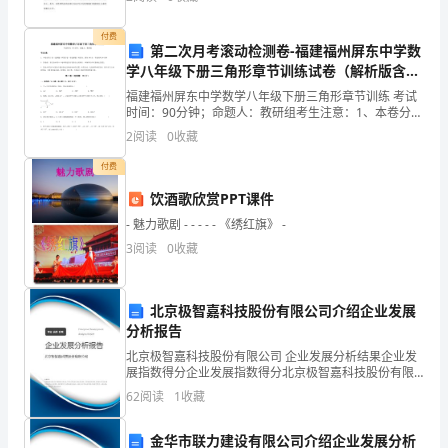
下
财规划师的薪资都比较高，平均年薪高达几十万元
册
付费
第二次月考滚动检测卷-福建福州屏东中学数
从
学八年级下册三角形章节训练试卷（解析版含答
案）
福建福州屏东中学数学八年级下册三角形章节训练 考试
粒
时间：90分钟；命题人：教研组考生注意：1、本卷分第
A．带上同种电荷B．带上异种电荷
I卷（选择题）和第Ⅱ卷（非选择题）两部分，满分100
2
阅读
0
收藏
子
分，考试时间90分钟2、答卷前，考生务必用0.
付费
到
饮酒歌欣赏PPT课件
宇
- 魅力歌剧 - - - - - 《绣红旗》 -
宙
3
阅读
0
收藏
专
北京极智嘉科技股份有限公司介绍企业发展
项
分析报告
测
北京极智嘉科技股份有限公司 企业发展分析结果企业发
展指数得分企业发展指数得分北京极智嘉科技股份有限
评
公司综合得分说明：企业发展指数根据企业规模、企业
62
阅读
1
收藏
创新、企业风险、企业活力四个维度对企业发展情况进
考
行评
金华市联力建设有限公司介绍企业发展分析