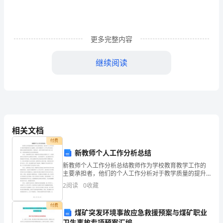
评
试
更多完整内容
题
继续阅读
（含
C．毛皮摩擦橡胶棒的过程中创造了电荷
答
D．两片金属箔由于带同种电荷而张开
案
相关文档
解
付费
新教师个人工作分析总结
析）
新教师个人工作分析总结教师作为学校教育教学工作的
主要承担者，他们的个人工作分析对于教学质量的提升
至关重要。在进行新教师个人工作分析总结时，需要从
北
4、下列现象中属于扩散现象的是（）
2
阅读
0
收藏
新教师的教育理念、教学能力、教学态度等方面进行深
入剖析，
京
付费
煤矿突发环境事故应急救援预案与煤矿职业
市
卫生事故专项预案汇编