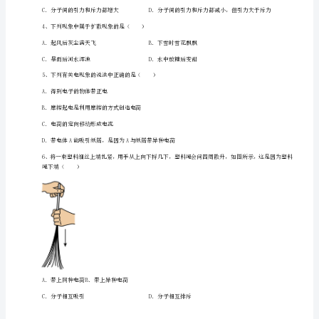
册
D．验电器能够检验摩擦过的物体是否带电
从
列说法中正确的是（）
粒
子
到
宇
宙
A．橡胶棒因失去电子而带正电
专
B．验电器的金属箔是绝缘体
项
测