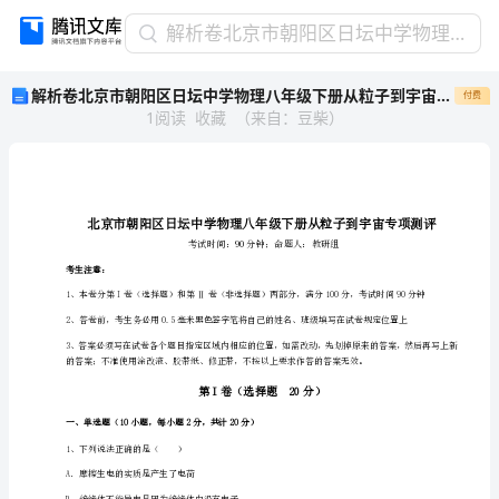
解
解析卷北京市朝阳区日坛中学物理八年级下册从粒子到宇宙专项测评试题（含答案解析）
析
解析卷北京市朝阳区日坛中学物理八年级下册从粒子到宇宙专项测评试题（含答案解析）
付费
卷
1
阅读
收藏
（
来自
：
豆柴
）
北
京
市
朝
阳
区
日
考生注意：