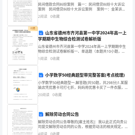
料
民间借款合同纠纷案例 篇一：民间借贷纠纷十大诉讼
案例 民间借贷纠纷十大诉讼案例 案例一：金某诉陈
某、**公司民间借贷纠纷案 【裁判要旨】 虽然出借
的
2
阅读
0
收藏
人提供了收条以证明出借款项已经交
制
付费
山东省德州市齐河县第一中学2024年高一上
备
学期期中生物综合检测试卷解析版
及
山东省德州市齐河县第一中学2024年高一上学期期中生
物综合检测试卷解析版一、单选题（本题共10小题，每
题3分，共30分）1、黄曲霉毒素是毒性极强的致癌物
电
1
阅读
0
收藏
质，有关研究发现它能引起细胞中的核糖体不断从内质
点等。
化
小学数学50经典题型带完整答案(考点梳理)
5.未来发展方向
学
小学数学50经典题型一.解答题(共50题，共298分)1.某服
装店凭优惠卡可打七折，妈妈用优惠卡买了一件衣服，
生
省了60元。这件衣服原价多少钱？2.1990年～1995年下
20
阅读
0
收藏
列国家年平均森林面积(单位：平
物
传
解除劳动合同公告
感
5.2开
解除劳动合同公告尊敬的[雇主姓名]：我以此正式向贵公
司提交解除劳动合同的公告，根据劳动法的相关规定，
器
我将就以下几个方面进行解释和说明。首先，我在贵公
4
阅读
0
收藏