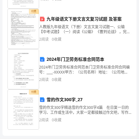
司工作已经有一段时间了，感谢公司给予我的机会和培
研
训，
付费
究
领域。
九年级语文下册文言文复习试题 及答案
人教版九年级语文（下册）文言文复习试题一、公输
摘
6.结论
【中考试题】（一）阅读《公输》 《曹刿论战》 ，完成
1～5 题。[甲]公与之乘，战于长勺。公将鼓之。刿日：
要：
2
阅读
0
收藏
“未可。 ”齐人三鼓。刿日： “可矣。 ”齐
纳
2024年门卫劳务标准合同范本
米
2024年门卫劳务标准合同范本门卫劳务标准合同合同编
材
号：____-XXXXX甲方：（公司名称）地址：（公司地
址）法定代表人：（法定代表人姓名）联系电话：（联
2
阅读
0
收藏
系电话）乙方：（个人姓名）身份证号码：（身份
料
付费
的
雪的作文300字_27
制
雪的作文300字精选雪的作文300字4篇 在日复一日的
学习、工作或生活中，大家一定都接触过作文吧，写作
备
文可以锻炼我们的独处习惯，让自己的心静下来，思考
2
阅读
0
收藏
自己未来的方向。你写作文时总是无从下笔？下面是
和