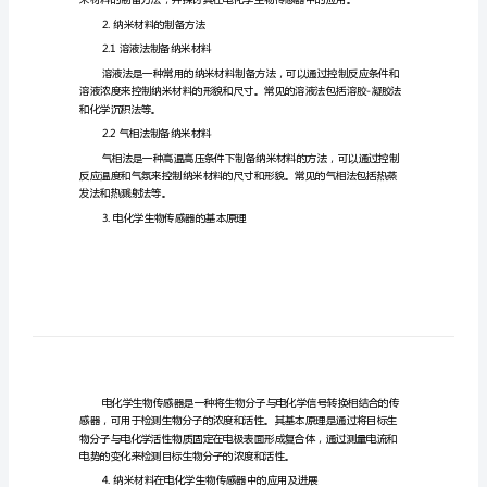
电
摘要：
化
学
未来的研究方向。
生
物
研究方向
传
1.引言
感
器
研
2.纳米材料的制备方法