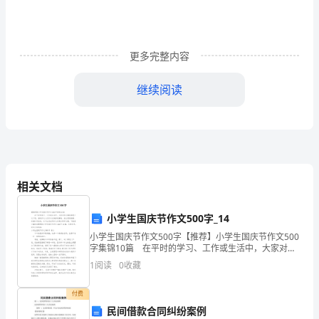
学
生
物
更多完整内容
传
继续阅读
感
器
研
究
相关文档
新
小学生国庆节作文500字_14
型
4.1纳
小学生国庆节作文500字【推荐】小学生国庆节作文500
字集锦10篇 在平时的学习、工作或生活中，大家对作
纳
文都再熟悉不过了吧，借助作文人们可以反映客观事
1
阅读
0
收藏
物、表达思想感情、传递知识信息。为了让您在写作
米
付费
材
民间借款合同纠纷案例
4.2纳米材料作为传感器载体的应用