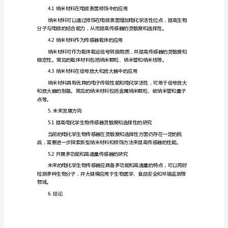
究
2.1溶液法制备纳米材料
新
型
纳
和化学沉积法等。
米
2.2气相法制备纳米材料
材
料
的
发法和热溅射法等。
制
3.电化学生物传感器的基本原理
备
及
电
化