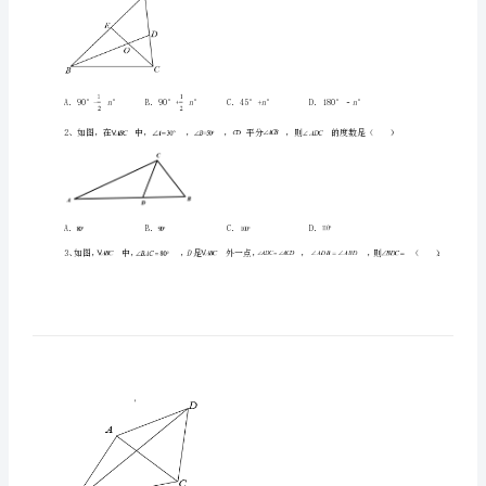
双
语
学
校
数
一、单选题（10小题，每小题2分，共计20分）
学
八
nBOE
＜＜180），那么∠的度数是（）
年
级