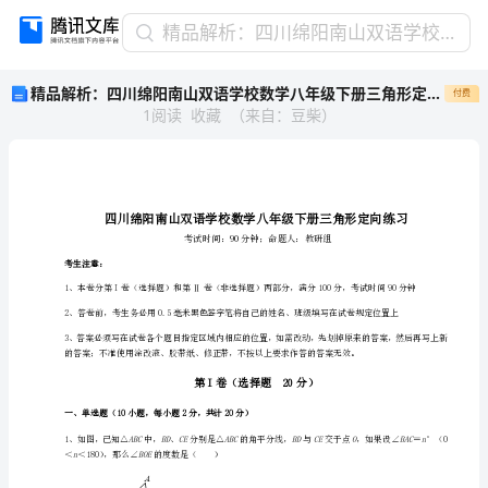
精
精品解析：四川绵阳南山双语学校数学八年级下册三角形定向练习练习题（解析版）
品
精品解析：四川绵阳南山双语学校数学八年级下册三角形定向练习练习题（解析版）
付费
解
1
阅读
收藏
（
来自
：
豆柴
）
析：
四
川
绵
阳
南
山
考生注意：