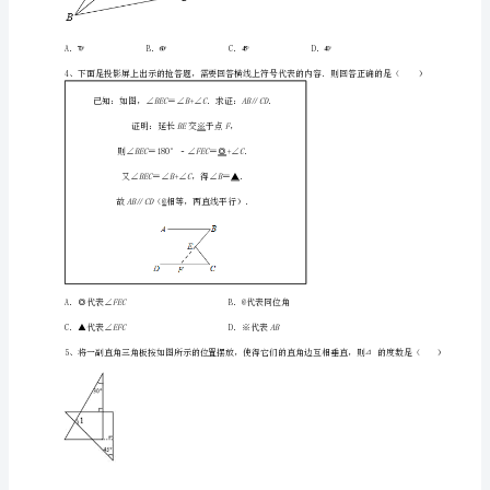
下
册
三
角
形
定
向
练
D
习
练