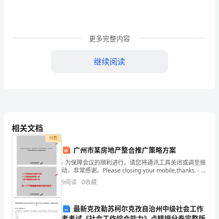
容：
认
更多完整内容
识
继续阅读
棋
、培养学生对跳棋的兴趣。
2
盘
3
和
棋
一、谈话引入：
相关文档
子
付费
教
广州市某房地产整合推广策略方案
- 为保障会议的顺利进行，请您将通讯工具关闭或调至振
二、观看教学视频
学
动，非常感谢。Please closing your mobile,thanks. - 在
一个不断超越的城市续写荣光！
9
阅读
0
收藏
目
标：
教师总结下跳棋的基本规则。（）胜负判定：
4.1
最新克孜勒苏柯尔克孜自治州中级社会工作
者考试《社会工作综合能力》点睛提分卷完整版