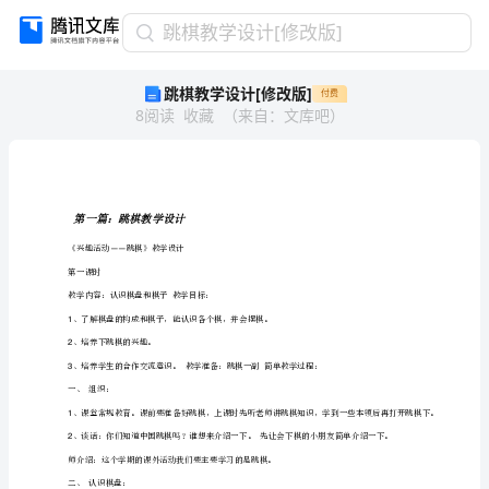
跳
跳棋教学设计[修改版]
棋
跳棋教学设计[修改版]
付费
教
8
阅读
收藏
（
来自
：
文库吧
）
学
设
计
[修
改
第一篇：跳棋教学设计
版]
《兴趣活动跳棋》教学设计
——
第