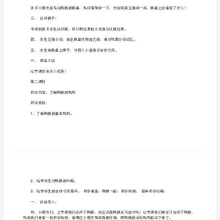
第一课时
一
篇：
教学内容：认识棋盘和棋子教学目标：
跳
、了解棋盘
1
棋
、培养下跳棋的兴趣。
2
教
3
学
一、组织：
设
1
计
2
《兴
趣
活
二、认识棋盘：
动
——
三、认识棋子：