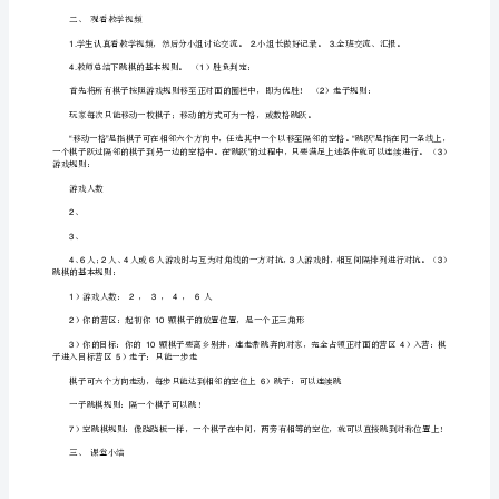
跳
棋》
教
五、学生在棋盘上摆子，分四人小组进行合作交流。
学
六、课堂小结
设
计
这节课你有什么收获？
第
第二课时
一
教学内容：了解跳棋的规则
课
教学目标：
时
、了解跳棋的基本规则。
1
教
学
内