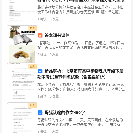
1、
最新克孜勒苏柯尔克孜自治州中级社会工作者考试《社
了
会工作综合能力》点睛提分卷完整版 第1题：单选题(本
题1分)小美自幼由姥姥带大，父母在外地打工，很少有
1
阅读
0
收藏
解
回家的机会，因此与小美的交流很少，只是偶尔的打个
电
付费
棋
答李翊书课件
游戏规则：
盘
- 答李翊书 - 一、作家作品： - 韩愈，字退之，世称韩昌
黎，唐代著名的文学家，唐代古文运动的倡导者和领
游戏人数
的
袖，为“唐宋八大家”之首，与柳宗元并称“韩
3
阅读
0
收藏
、
2
构
付费
精品解析：北京市育英中学物理八年级下册
成
、
3
期末考试章节训练试题（含答案解析）
和
北京市育英中学物理八年级下册期末考试章节训练 考试
时间：90分钟；命题人：教研组考生注意：1、本卷分第
跳棋的基本规则：
棋
I卷（选择题）和第Ⅱ卷（非选择题）两部分，满分100
1
阅读
0
收藏
分，考试时间90分钟2、答卷前，考生务必用0.
）游戏人数：，，，人
12346
子，
付费
母猪认输的作文450字
能
210
母猪认输的作文450字 一天，天气晴朗，在小溪边的
认
一棵快死去的老树下，一只母猪正在拱树。 母猪有着
一身米白色的短毛，米白色的短毛盖着它那粉嫩皮，可
子进入目标营区）走子：只能一步走
5
1
阅读
0
收藏