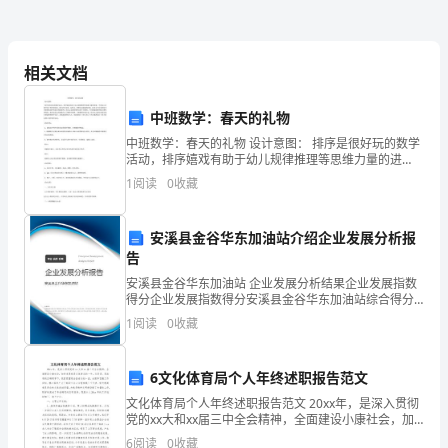
科
疗
备
它
险物
等
设
及其
危
品
病
相关文档
对病
备的安全
有
高度重视
实
房
二、
房设施设
，所
工作人员要
，
行“谁
中班数学：春天的礼物
设
负
的
首
发
备有损
有安全
的
中班数学：春天的礼物 设计意图： 排序是很好玩的数学
现，谁
责”
原则，
先
现设施设
坏或
隐患
施
活动，排序嬉戏有助于幼儿规律推理等思维力量的进
展。中班幼儿对排序处于探究的状态，他们在穿木珠、
1
阅读
0
收藏
安
玩积木，拼搭玩具嬉戏的时候，经常会不自觉的按不同
应立
知
关部门前
修
并
知
有当
好防护
即通
相
来
理，
通
所
班人员作
,必要时
的颜
全
安溪县金谷华东加油站介绍企业发展分析报
告
管
排专
看管
防
病
跑
出
它意
对
能
致大的安全
人
，
止
人外
，或
现其
外。
可
导
事
安溪县金谷华东加油站 企业发展分析结果企业发展指数
理
得分企业发展指数得分安溪县金谷华东加油站综合得分
说明：企业发展指数根据企业规模、企业创新、企业风
的
应立
报
科
护
1
阅读
0
收藏
，
即
告给
主任、
制
险、企业活力四个维度对企业发展情况进行评价。该企
业的
度
6文化体育局个人年终述职报告范文
护
应每
检查室内物
对
离病
实
三、
理人员
天
品和设施，
隔
房和
施医
为
文化体育局个人年终述职报告范文 20xx年，是深入贯彻
党的xx大和xx届三中全会精神，全面建设小康社会，加
保
快发展我县文体事业的一年。在县委、县政府的正确领
6
阅读
0
收藏