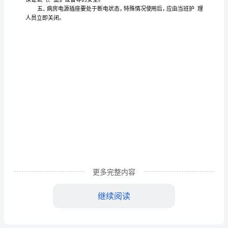
全
管
精神
理
制
度
保
神科病
的
备安全
保
住院
的安全
为
证精
房
设施设
，
证患者
期间
，制
（标
本
度
制
。
准
更多完整内容
版）
本
度
指的
指
有
能
就诊
治疗
一、
制
所
设施
一切
可
影响患者
和
期间
继续阅读
精
的
有
备
特
病
门
窗
锁
源
所
设
、设施，
别是
房
、
、
、热水器、灭火器、电
神