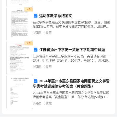
护措
的病
随
检查
防
由
备的
致安全
故
施
房要
时
，
止
于设施设
问题导
事
导下，我紧紧围绕全县省内创一流，全国争百
证
付费
对放
疗
备的抢救病
有专
守护
病
四、
置医
设
房，要
人
，禁止其他
精
运动学教学总结范文
运动学教学总结范文 矢量的概念教学(位移，速度，加速
神
度)应突出方向，初中生没接触过方向的概念，因此在讲
保
氧气
护
备等的安全
证
、监
设
位移的时候应放慢教学节奏，在速度教学时理解平均速
科
3
阅读
0
收藏
度和瞬时速度的差别 速度与速率的区别于联系，经常出
病
病
源插座
断
状
特殊
应由当
护
付费
五、
房电
要处于
电
态，
情况使用后，
班
江苏省扬州中学高一英语下学期期中试题
房
江苏省扬州中学第二学期期中考试 高一英语试卷 .4第一
立
关
的
人员
即
闭。
部分：听力理解（共两节，20小题，每题1分，满分20
分）第一节听下面5段对话，每段对话后有一个小题，从
9
阅读
0
收藏
题中所给的A、B、C三个选项中选出最佳选项
设
施
2024年惠州市惠东县国家电网招聘之文学哲
学类考试题库附参考答案（黄金题型）
设
2024年惠州市惠东县国家电网招聘之文学哲学类考试题
备
库附参考答案（黄金题型） 第一部分 单选题(50题) 1、
（）能用数量短语修饰。A.代词B.动词C.形容词D.名词
3
阅读
0
收藏
【答案】：D2、新闻的真实性
安
全，