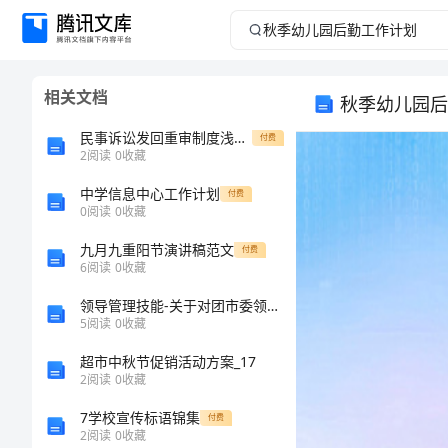
秋
季
相关文档
秋季幼儿园后
幼
民事诉讼发回重审制度浅析探讨与研究(论文)
付费
儿
2
阅读
0
收藏
中学信息中心工作计划
园
付费
0
阅读
0
收藏
后
九月九重阳节演讲稿范文
付费
6
阅读
0
收藏
勤
领导管理技能-关于对团市委领导班子学习实践科学发展观分析 精品
5
阅读
0
收藏
工
超市中秋节促销活动方案_17
作
2
阅读
0
收藏
7学校宣传标语锦集
付费
计
2
阅读
0
收藏