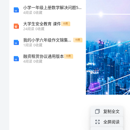
划
小学一年级上册数学解决问题50道（历年真题）word版
4
阅读
0
收藏
秋
大学生安全教育 课件
付费
24
阅读
0
收藏
季
我的小学六年级作文锦集推荐5篇（惊艳全场的优秀作文集锦）
幼
付费
1
阅读
0
收藏
儿
融资租赁协议通用版本
付费
园
4
阅读
0
收藏
后
勤
工
作
复制全文
计
划
全屏阅读