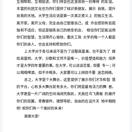
尊
敬
这
的金
们
商
学
在
个收获
秋，你
迈进了重庆工
大
的
领
新
们
的
连
的
生
一张张青春活泼
面孔，
阴雨绵绵
天空也开始
导、
老
欢
们
新
学
欢
们
商
学
晴朗起来！
迎你
，
同
！
迎你
来到重庆工
大
师，
亲
爱
境
程学
们的
学
们的
想
这
与生物工
院开始你
大
生活，你
梦
将在
的
同
航
起
！
学
们：