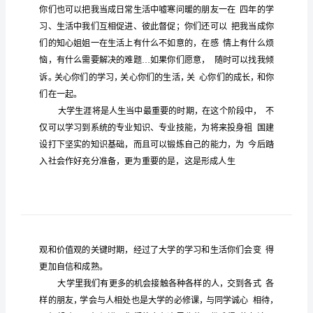
稿
大
学
开
学
典
礼
尊
的
的
学们
敬
领导、老师，亲爱
同
院
长
家
境
程学
大
下午好！我是环
与生物工
院辅导员，很荣幸
讲
话
稿
天能作为辅导员代表站在
里