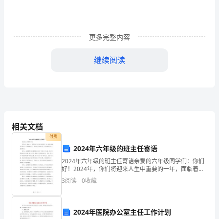
“辅导员”
个词对你
来
是陌生
，其
你
大
家
更多完整内容
学
中
督的学
们
学
断学
我当成
习
互相监
伴一你
在
习我也在不
下
午
继续阅读
好！
们
中
寒
的
你
也可以把我当成日常生活
嘘
问暖
朋友一在四年
我
是
中
们
督
们
习、生活
我
互相促进、彼此
促；你
相关文档
环
付费
境
2024年六年级的班主任寄语
们的
如意的
感
知心姐姐一在生活上有什么不
，在
与
2024年六年级的班主任寄语亲爱的六年级同学们：你们
好！2024年，你们将迎来人生中重要的一年，面临着离
开小学进入中学的转折点。作为你们的班主任，我想给
生
3
阅读
0
收藏
你们送上我的寄语。首先，我希望你们能够珍惜这最后
恼，有什么需要解决
难题…
果你
愿
，
物
2024年医院办公室主任工作计划
工