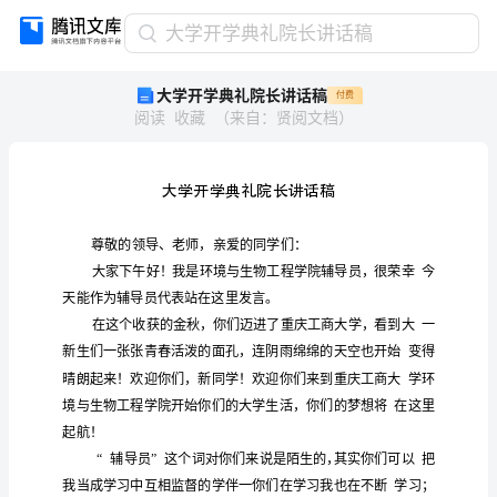
大
大学开学典礼院长讲话稿
学
大学开学典礼院长讲话稿
付费
开
阅读
收藏
（
来自
：
贤阅文档
）
学
典
礼
院
长
讲
话