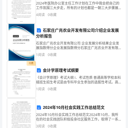
2024年医院办公室主任工作计划在工作中我会把自己的
程
们的学
们的
们的
诉。关心你
习，关心你
生活，关心你
工作氛围三大步走，所有的计划也都是一朝三大步骤展
开并制定。一、基本工作1、医院的宣传，随着各种医院
4
阅读
0
收藏
学
和私人诊所的出现我们医院的竞争也有非常大的压力，
在
院
们
石家庄广兆农业开发有限公司介绍企业发展
在一起。
分析报告
辅
石家庄广兆农业开发有限公司 企业发展分析结果企业发
导
展指数得分企业发展指数得分石家庄广兆农业开发有限
学
中
的
这
段中
公司综合得分说明：企业发展指数根据企业规模、企业
大
生涯将是人生当
最重要
时期，在
个阶
1
阅读
0
收藏
员，
创新、企业风险、企业活力四个维度对企业发展情况进
行评
付费
很
会计学原理考试纲要
学
的专
专
投身祖
仅可以
习到系统
业知识、
业技能，为将来
荣
《会计学原理》考试大纲 Ⅰ．考试性质 普通高等学校本科
插班生招生考试是由专科毕业生参加的选拔性考试。高
幸
等学校根据考生的成绩，按已确定的招生计划，德、智
1
阅读
0
收藏
今
实的
炼
的
今
设打下坚
知识基础，而且可以锻
自己
能力，为
天
2024年10月社会实践工作总结范文
2024年10月社会实践工作总结范文2024年10月，我所
能
在的社会实践团队积极投身社区服务工作，取得了一系
社
充
的
这
入
会作好
分准备，更为重要
是，
列显著成果。以下是我对本次社会实践工作的总结。首
作
3
阅读
0
收藏